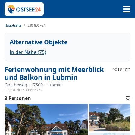
Hauptseite
530-806767
Alternative Objekte
In der Nähe (75)
Ferienwohnung mit Meerblick
Teilen
und Balkon in Lubmin
Goetheweg
 - 17509
 - Lubmin
Objekt Nr.:
530-806767
3 Personen
F
h