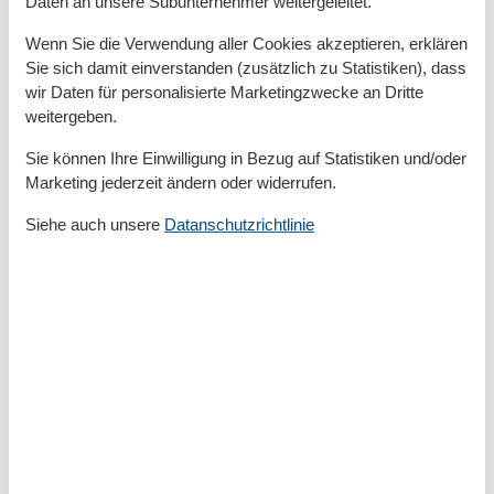
Daten an unsere Subunternehmer weitergeleitet.
Vor Ort
Wenn Sie die Verwendung aller Cookies akzeptieren, erklären
Kurtaxe ist in der Kurverwaltung Lubmin, ganzjährig
Sie sich damit einverstanden (zusätzlich zu Statistiken), dass
vor Ort zu zahlen.
wir Daten für personalisierte Marketingzwecke an Dritte
weitergeben.
Sie können Ihre Einwilligung in Bezug auf Statistiken und/oder
Gesamte Ausstattung
Marketing jederzeit ändern oder widerrufen.
Aktivität einrichtungen
Siehe auch unsere
Datanschutzrichtlinie
Radfahren
Entfernungen
Zum (Kur-)Park/Wald
1,5 km
Zum Arzt
1 km
Zum Bäcker
1,5 km
Zum Geldautomaten/Bank
1,6 km
Zum Restaurant
10 m
Zum Strand
20 m
Zum Supermarkt
1,5 km
Zum Zentrum
1,5 km