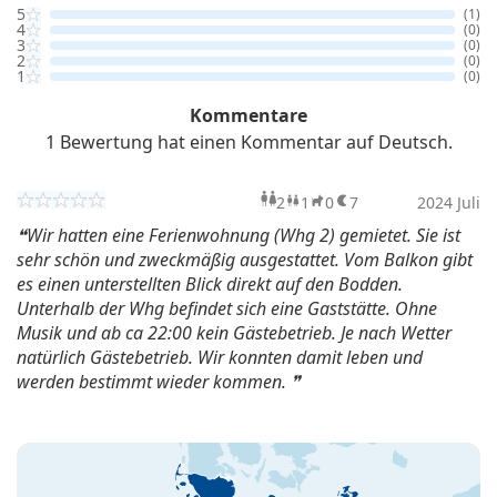
5
(1)
4
(0)
3
(0)
2
(0)
1
(0)
Kommentare
1 Bewertung hat einen Kommentar auf Deutsch.
2
1
0
7
Erwachsene
Kind
2024 Juli
Haustiere
Übern
Wir hatten eine Ferienwohnung (Whg 2) gemietet. Sie ist
sehr schön und zweckmäßig ausgestattet. Vom Balkon gibt
es einen unterstellten Blick direkt auf den Bodden.
Unterhalb der Whg befindet sich eine Gaststätte. Ohne
Musik und ab ca 22:00 kein Gästebetrieb. Je nach Wetter
natürlich Gästebetrieb. Wir konnten damit leben und
werden bestimmt wieder kommen.