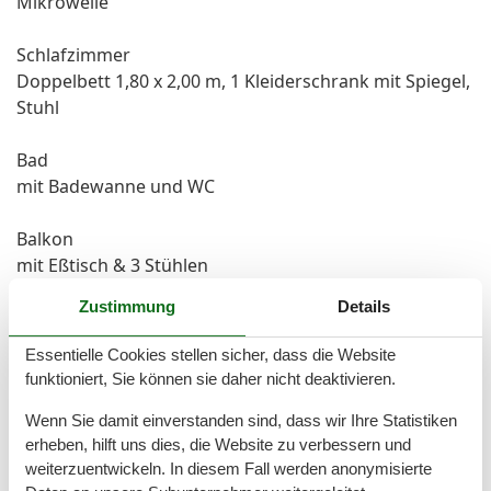
Mikrowelle
Schlafzimmer
Doppelbett 1,80 x 2,00 m, 1 Kleiderschrank mit Spiegel,
Stuhl
Bad
mit Badewanne und WC
Balkon
mit Eßtisch & 3 Stühlen
Zustimmung
Details
Anreise ab 16:00 Uhr
Abreise bis 10:00 Uhr
Essentielle Cookies stellen sicher, dass die Website
funktioniert, Sie können sie daher nicht deaktivieren.
Bettwäsche & Handtücher sind bei Buchung je nach
Wenn Sie damit einverstanden sind, dass wir Ihre Statistiken
Wunsch zubuchbar.
erheben, hilft uns dies, die Website zu verbessern und
weiterzuentwickeln. In diesem Fall werden anonymisierte
Ein Parkplatz steht kostenfrei zur Verfügung.