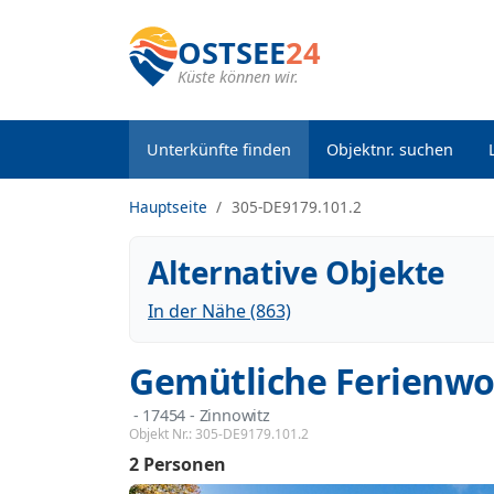
OSTSEE
24
Küste können wir.
Unterkünfte finden
Objektnr. suchen
Hauptseite
305-DE9179.101.2
Alternative Objekte
In der Nähe (863)
Gemütliche Ferienwo
 - 17454
 - Zinnowitz
Objekt Nr.:
305-DE9179.101.2
2 Personen