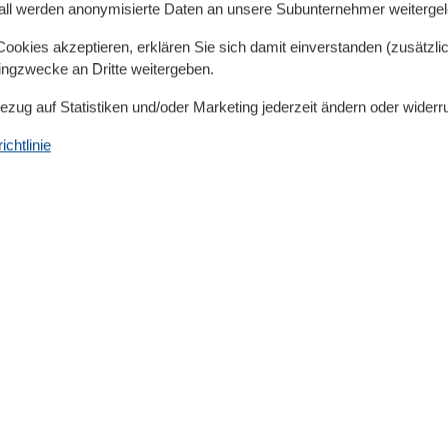
all werden anonymisierte Daten an unsere Subunternehmer weitergele
50 m
Balkon
Bettwäsche extra
okies akzeptieren, erklären Sie sich damit einverstanden (zusätzlich
Bikingebenen
tingzwecke an Dritte weitergeben.
Doppelt verglaste Fenster
Dusche
Bezug auf Statistiken und/oder Marketing jederzeit ändern oder widerr
Elektrische Kaffeemaschine
Golfplätze
chtlinie
Handtücher extra
Haustiere
1
Haustiere max
1
Heizung
Herd
Haartrockner
Insel
Kein Einweggeschirr
Kessel
Kochnische
Küchentuch
Kühlschrank
Microwelle
Nichtraucher
Parken