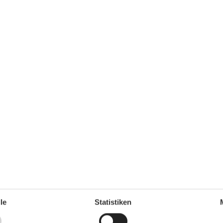
Parkplatz privat extra
Rauchmelder
Recyclingstation
Schwammtuch
Spülmaschinentabs
Tennis
Toaster
Toilettenpapier Initiale
TV
Wassersparende Duschen
Wassersparende Toiletten
Wohnfläche in m²
30 m²
Öffentlicher Verkehr
Thema
Lso
Sonnenstrand
le
Statistiken
ganze Jahr einen Kurzurlaub zu machen, typischerweise