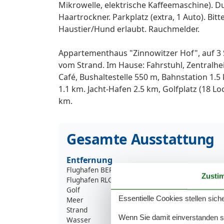
Mikrowelle, elektrische Kaffeemaschine). 
Haartrockner. Parkplatz (extra, 1 Auto). Bi
Haustier/Hund erlaubt. Rauchmelder.
Appartementhaus "Zinnowitzer Hof", auf 3 
vom Strand. Im Hause: Fahrstuhl, Zentralhe
Café, Bushaltestelle 550 m, Bahnstation 1
1.1 km. Jacht-Hafen 2.5 km, Golfplatz (18 Lo
km.
Gesamte Ausstattung
Entfernung
Flughafen BER
256
Zusti
Flughafen RLG
149
Golf
2
Essentielle Cookies stellen siche
Meer
Strand
Wenn Sie damit einverstanden sin
Wasser