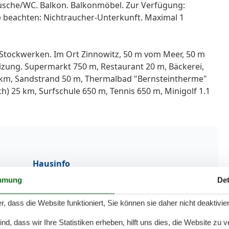
Dusche/WC. Balkon. Balkonmöbel. Zur Verfügung:
tte beachten: Nichtraucher-Unterkunft. Maximal 1
Stockwerken. Im Ort Zinnowitz, 50 m vom Meer, 50 m
izung. Supermarkt 750 m, Restaurant 20 m, Bäckerei,
.5 km, Sandstrand 50 m, Thermalbad "Bernsteintherme"
ch) 25 km, Surfschule 650 m, Tennis 650 m, Minigolf 1.1
Hausinfo
,4 km
Action- und Funsportsommer
mmung
Det
,1 km
Anzahl Badezimmer
1
5 km
Anzahl der Zimmer
1
r, dass die Website funktioniert, Sie können sie daher nicht deaktivie
50 m
Anzahl Schlafzimmer
1
50 m
Aufzug
d, dass wir Ihre Statistiken erheben, hilft uns dies, die Website zu 
50 m
Baden am Meer