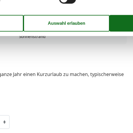
WLAN
Wohnfläche in m²
56 m²
Öffentlicher Verkehr
Thema
Lso
Sonnenstrand
ganze Jahr einen Kurzurlaub zu machen, typischerweise