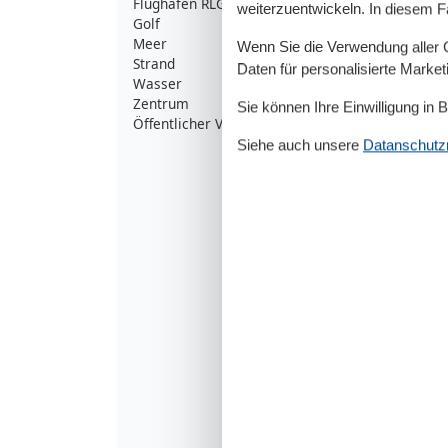
Flughafen RLG
149
weiterzuentwickeln. In diesem F
Golf
2
Meer
8
Wenn Sie die Verwendung aller Co
Strand
8
Daten für personalisierte Marke
Wasser
8
Zentrum
7
Sie können Ihre Einwilligung in 
Öffentlicher Verkehr
4
Siehe auch unsere
Datanschutzri