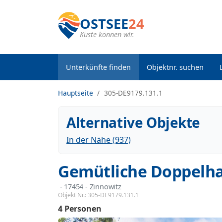
OSTSEE
24
Küste können wir.
Unterkünfte finden
Objektnr. suchen
Hauptseite
305-DE9179.131.1
Alternative Objekte
In der Nähe (937)
Gemütliche Doppelhau
 - 17454
 - Zinnowitz
Objekt Nr.:
305-DE9179.131.1
4 Personen