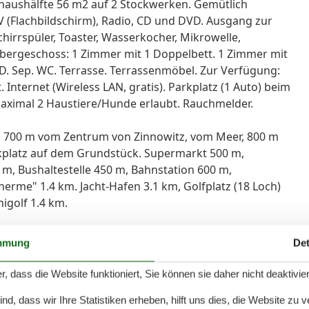
aushälfte 56 m2 auf 2 Stockwerken. Gemütlich
V (Flachbildschirm), Radio, CD und DVD. Ausgang zur
hirrspüler, Toaster, Wasserkocher, Mikrowelle,
bergeschoss: 1 Zimmer mit 1 Doppelbett. 1 Zimmer mit
VD. Sep. WC. Terrasse. Terrassenmöbel. Zur Verfügung:
nternet (Wireless LAN, gratis). Parkplatz (1 Auto) beim
Maximal 2 Haustiere/Hunde erlaubt. Rauchmelder.
 700 m vom Zentrum von Zinnowitz, vom Meer, 800 m
kplatz auf dem Grundstück. Supermarkt 500 m,
 m, Bushaltestelle 450 m, Bahnstation 600 m,
rme" 1.4 km. Jacht-Hafen 3.1 km, Golfplatz (18 Loch)
nigolf 1.4 km.
mmung
Det
r, dass die Website funktioniert, Sie können sie daher nicht deaktivie
Hausinfo
,4 km
Action- und Funsportsommer
d, dass wir Ihre Statistiken erheben, hilft uns dies, die Website zu 