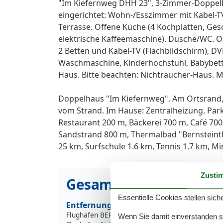
"Im Kiefernweg DHH 23", 3-Zimmer-Doppelh
eingerichtet: Wohn-/Esszimmer mit Kabel-T
Terrasse. Offene Küche (4 Kochplatten, Gesc
elektrische Kaffeemaschine). Dusche/WC. O
2 Betten und Kabel-TV (Flachbildschirm), D
Waschmaschine, Kinderhochstuhl, Babybett. I
Haus. Bitte beachten: Nichtraucher-Haus. 
Doppelhaus "Im Kiefernweg". Am Ortsrand,
vom Strand. Im Hause: Zentralheizung. Par
Restaurant 200 m, Bäckerei 700 m, Café 700
Sandstrand 800 m, Thermalbad "Bernsteinthe
25 km, Surfschule 1.6 km, Tennis 1.7 km, Mi
Zusti
Gesamte Ausstattung
Essentielle Cookies stellen siche
Entfernung
Flughafen BER
256
Wenn Sie damit einverstanden sin