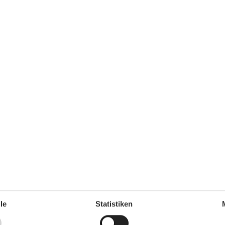
Küchentuch
Kühlschrank
LED-Lampen
Microwelle
Nachhaltig
Nichtraucher
Offene Küche
Parken
Parkplatz privat kostenlos
Rauchmelder
Recyclingstation
Schwammtuch
Spülmaschine
Spülmaschinentabs
Tennis
Terrasse
Toaster
Toilettenpapier Initiale
TV
Waschmaschine
le
Statistiken
Wassersparende Duschen
Wassersparende Toiletten