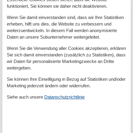
Handtücher extra
funktioniert, Sie können sie daher nicht deaktivieren.
Heizung
Herd
Wenn Sie damit einverstanden sind, dass wir Ihre Statistiken
Haartrockner
erheben, hilft uns dies, die Website zu verbessern und
Insel
weiterzuentwickeln. In diesem Fall werden anonymisierte
Internet
Daten an unsere Subunternehmer weitergeleitet.
Kein Einweggeschirr
Kessel
Wenn Sie die Verwendung aller Cookies akzeptieren, erklären
Kinderbetten
1
Sie sich damit einverstanden (zusätzlich zu Statistiken), dass
Küchentuch
wir Daten für personalisierte Marketingzwecke an Dritte
Kühlschrank
LED-Lampen
weitergeben.
Nichtraucher
Sie können Ihre Einwilligung in Bezug auf Statistiken und/oder
Offene Küche
Parken
Marketing jederzeit ändern oder widerrufen.
Rauchmelder
Siehe auch unsere
Datanschutzrichtlinie
Recyclingstation
Schwammtuch
Spülmaschine
Spülmaschinentabs
Tennis
Terrasse