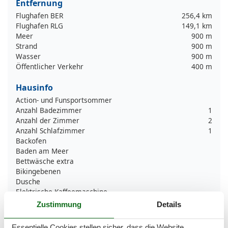
Entfernung
Flughafen BER
256,4 km
Flughafen RLG
149,1 km
Meer
900 m
Strand
900 m
Wasser
900 m
Öffentlicher Verkehr
400 m
Hausinfo
Action- und Funsportsommer
Anzahl Badezimmer
1
Anzahl der Zimmer
2
Anzahl Schlafzimmer
1
Backofen
Baden am Meer
Bettwäsche extra
Bikingebenen
Dusche
Elektrische Kaffeemaschine
Familienfreundlicher Sommer
Zustimmung
Details
Familienfreundlicher Winter
Garten
Essentielle Cookies stellen sicher, dass die Website