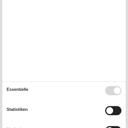
Kalender
Ankunft
August 2026
Mo
Di
Mi
Do
Fr
Sa
So
31
1
2
32
3
4
5
6
7
8
9
Essentielle
33
10
11
12
13
14
15
16
34
17
18
19
20
21
22
23
Statistiken
35
24
25
26
27
28
29
30
36
31