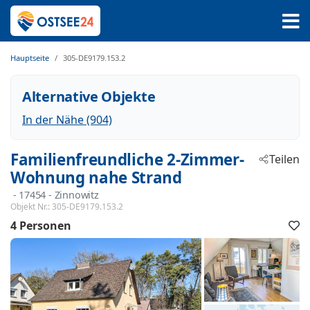
Hauptseite
305-DE9179.153.2
Alternative Objekte
In der Nähe (904)
Familienfreundliche 2-Zimmer-
Teilen
Wohnung nahe Strand
 - 17454
 - Zinnowitz
Objekt Nr.:
305-DE9179.153.2
4 Personen
F
h