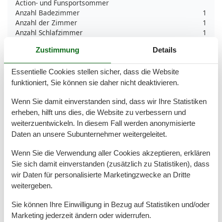
Action- und Funsportsommer
Anzahl Badezimmer
1
Anzahl der Zimmer
1
Anzahl Schlafzimmer
1
Baden am Meer
Zustimmung
Details
Bettwäsche extra
Bikingebenen
Essentielle Cookies stellen sicher, dass die Website
Dusche
Elektrische Kaffeemaschine
funktioniert, Sie können sie daher nicht deaktivieren.
Freistehend
Wenn Sie damit einverstanden sind, dass wir Ihre Statistiken
Golfplätze
Grill
erheben, hilft uns dies, die Website zu verbessern und
Grünflächengarten
weiterzuentwickeln. In diesem Fall werden anonymisierte
Handtücher extra
Daten an unsere Subunternehmer weitergeleitet.
Heizung
Herd
Wenn Sie die Verwendung aller Cookies akzeptieren, erklären
Innen rustikal
Sie sich damit einverstanden (zusätzlich zu Statistiken), dass
Insel
wir Daten für personalisierte Marketingzwecke an Dritte
Internet
weitergeben.
Kein Einweggeschirr
Keine Haustiere erlaubt
Sie können Ihre Einwilligung in Bezug auf Statistiken und/oder
Kessel
Marketing jederzeit ändern oder widerrufen.
Küchentuch