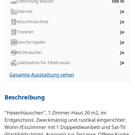
Entfernung Wasser
500 m
Internet
Ja
Waschmaschine
Ja
Trockner
Ja
Geschirrspüler
Ja
Nichtraucher
Ja
Ladestation für Elektroauto
Ja
Gesamte Ausstattung sehen
Beschreibung
"Hexenhäuschen", 1-Zimmer-Haus 26 m2, im
Erdgeschoss. Zweckmässig und rustikal eingerichtet:
Wohn-/Esszimmer mit 1 Doppeldiwanbett und Sat-TV
(Flachbildschirm). Ausgang zur Terrasse. Offene Küche