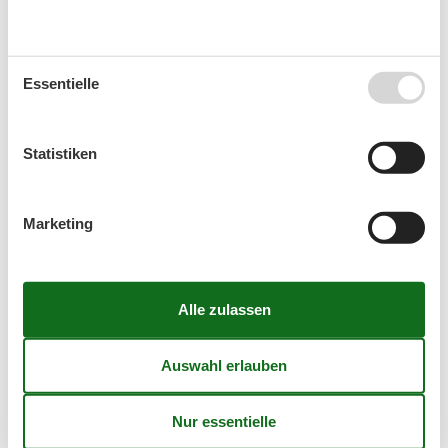
September 2026
Essentielle
Mo
Di
Mi
Do
Fr
Sa
So
36
1
2
3
4
5
6
Statistiken
37
7
8
9
10
11
12
13
38
14
15
16
17
18
19
20
Marketing
39
21
22
23
24
25
26
27
40
28
29
30
41
Oktober 2026
Mo
Di
Mi
Do
Fr
Sa
So
40
1
2
3
4