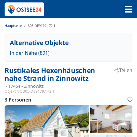
Hauptseite
305-DE9179.172.1
Alternative Objekte
In der Nähe (891)
Rustikales Hexenhäuschen
Teilen
nahe Strand in Zinnowitz
 - 17454
 - Zinnowitz
Objekt Nr.:
305-DE9179.172.1
3 Personen
F
h