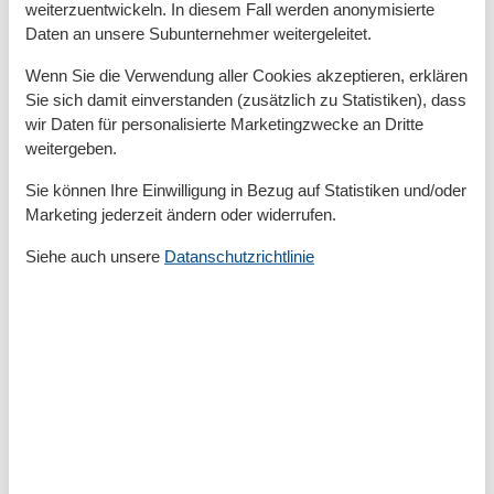
Kessel
weiterzuentwickeln. In diesem Fall werden anonymisierte
Küche
Daten an unsere Subunternehmer weitergeleitet.
Kühlschrank
LED-Lampen
Wenn Sie die Verwendung aller Cookies akzeptieren, erklären
Nachhaltig
Sie sich damit einverstanden (zusätzlich zu Statistiken), dass
Nichtraucher
wir Daten für personalisierte Marketingzwecke an Dritte
Parken
weitergeben.
Parkplatz privat kostenlos
Rauchmelder
Sie können Ihre Einwilligung in Bezug auf Statistiken und/oder
Recyclingstation
Marketing jederzeit ändern oder widerrufen.
Tennis
Terrasse
Siehe auch unsere
Datanschutzrichtlinie
Toaster
TV
Wassersparende Duschen
Wassersparende Toiletten
WLAN
Wohnfläche in m²
38 m²
Öffentlicher Verkehr
Thema
Sonnenstrand