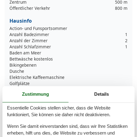
Zentrum
500 m
Öffentlicher Verkehr
800 m
Hausinfo
Action- und Funsportsommer
Anzahl Badezimmer
1
Anzahl der Zimmer
2
Anzahl Schlafzimmer
1
Baden am Meer
Bettwäsche kostenlos
Bikingebenen
Dusche
Elektrische Kaffeemaschine
Golfplätze
Grünflächengarten
Zustimmung
Details
Handtücher kostenlos
Heizung
Herd
Essentielle Cookies stellen sicher, dass die Website
Insel
funktioniert, Sie können sie daher nicht deaktivieren.
Internet
Kein Einweggeschirr
Wenn Sie damit einverstanden sind, dass wir Ihre Statistiken
Keine Haustiere erlaubt
erheben, hilft uns dies, die Website zu verbessern und