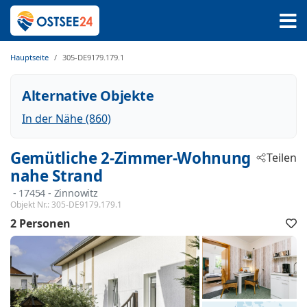
Hauptseite
305-DE9179.179.1
Alternative Objekte
In der Nähe (860)
Gemütliche 2-Zimmer-Wohnung
Teilen
nahe Strand
 - 17454
 - Zinnowitz
Objekt Nr.:
305-DE9179.179.1
2 Personen
F
h