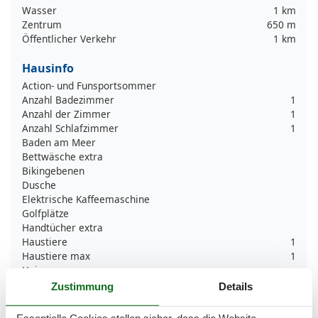
Wasser
1 km
Zentrum
650 m
Öffentlicher Verkehr
1 km
Hausinfo
Action- und Funsportsommer
Anzahl Badezimmer
1
Anzahl der Zimmer
1
Anzahl Schlafzimmer
1
Baden am Meer
Bettwäsche extra
Bikingebenen
Dusche
Elektrische Kaffeemaschine
Golfplätze
Handtücher extra
Haustiere
1
Haustiere max
1
Heizung
Herd
Zustimmung
Details
Insel
Interieur modern
Essentielle Cookies stellen sicher, dass die Website