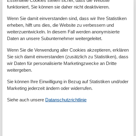
Kein Einweggeschirr
funktioniert, Sie können sie daher nicht deaktivieren.
Kessel
Kinderbetten
1
Wenn Sie damit einverstanden sind, dass wir Ihre Statistiken
Kochnische
erheben, hilft uns dies, die Website zu verbessern und
Küchentuch
weiterzuentwickeln. In diesem Fall werden anonymisierte
Kühlschrank
Daten an unsere Subunternehmer weitergeleitet.
Microwelle
Modern
Wenn Sie die Verwendung aller Cookies akzeptieren, erklären
Nichtraucher
Sie sich damit einverstanden (zusätzlich zu Statistiken), dass
Parken
wir Daten für personalisierte Marketingzwecke an Dritte
Parkplatz privat kostenlos
weitergeben.
Rauchmelder
Recyclingstation
Sie können Ihre Einwilligung in Bezug auf Statistiken und/oder
Schwammtuch
Marketing jederzeit ändern oder widerrufen.
Spülmaschinentabs
Tennis
Siehe auch unsere
Datanschutzrichtlinie
Terrasse
Toaster
Toilettenpapier Initiale
TV
Wassersparende Duschen
Wassersparende Toiletten