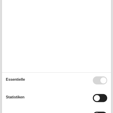
August 2026
Mo
Di
Mi
Do
Fr
Sa
So
31
1
2
32
3
4
5
6
7
8
9
33
10
11
12
13
14
15
16
34
17
18
19
20
21
22
23
35
24
25
26
27
28
29
30
36
31
Essentielle
September 2026
Mo
Di
Mi
Do
Fr
Sa
So
Statistiken
36
1
2
3
4
5
6
37
7
8
9
10
11
12
13