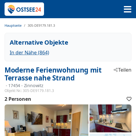
Hauptseite
305-DE9179.181.3
Alternative Objekte
In der Nähe (864)
Moderne Ferienwohnung mit
Teilen
Terrasse nahe Strand
 - 17454
 - Zinnowitz
Objekt Nr.:
305-DE9179.181.3
2 Personen
F
h