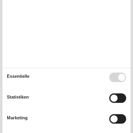
August 2026
Mo
Di
Mi
Do
Fr
Sa
So
31
1
2
32
3
4
5
6
7
8
9
33
10
11
12
13
14
15
16
34
17
18
19
20
21
22
23
Essentielle
35
24
25
26
27
28
29
30
36
31
Statistiken
September 2026
Mo
Di
Mi
Do
Fr
Sa
So
Marketing
36
1
2
3
4
5
6