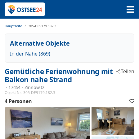
Hauptseite
305-DE9179.182.3
Alternative Objekte
In der Nähe (869)
Gemütliche Ferienwohnung mit
Teilen
Balkon nahe Strand
 - 17454
 - Zinnowitz
Objekt Nr.:
305-DE9179.182.3
4 Personen
F
h