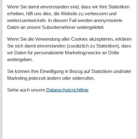
Insel
Wenn Sie damit einverstanden sind, dass wir Ihre Statistiken
Kein Einweggeschirr
erheben, hilft uns dies, die Website zu verbessern und
Keine Haustiere erlaubt
weiterzuentwickeln. In diesem Fall werden anonymisierte
Kessel
Kinderbetten
1
Daten an unsere Subunternehmer weitergeleitet.
Küche
Wenn Sie die Verwendung aller Cookies akzeptieren, erklären
Küchentuch
Kühlschrank
Sie sich damit einverstanden (zusätzlich zu Statistiken), dass
Microwelle
wir Daten für personalisierte Marketingzwecke an Dritte
Nichtraucher
weitergeben.
Parken
Parkplatz privat kostenlos
Sie können Ihre Einwilligung in Bezug auf Statistiken und/oder
Rauchmelder
Marketing jederzeit ändern oder widerrufen.
Recyclingstation
Schwammtuch
Siehe auch unsere
Datanschutzrichtlinie
Spülmaschine
Spülmaschinentabs
Tennis
Toaster
Toilettenpapier Initiale
TV
Wassersparende Duschen
Wassersparende Toiletten