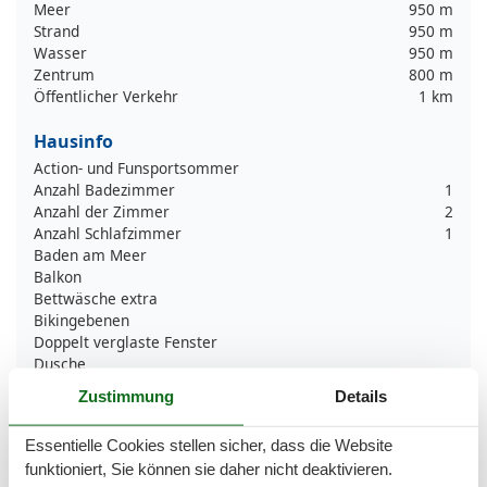
Meer
950 m
Strand
950 m
Wasser
950 m
Zentrum
800 m
Öffentlicher Verkehr
1 km
Hausinfo
Action- und Funsportsommer
Anzahl Badezimmer
1
Anzahl der Zimmer
2
Anzahl Schlafzimmer
1
Baden am Meer
Balkon
Bettwäsche extra
Bikingebenen
Doppelt verglaste Fenster
Dusche
Elektrische Kaffeemaschine
Zustimmung
Details
Golfplätze
Handtücher extra
Essentielle Cookies stellen sicher, dass die Website
Heizung
funktioniert, Sie können sie daher nicht deaktivieren.
Herd