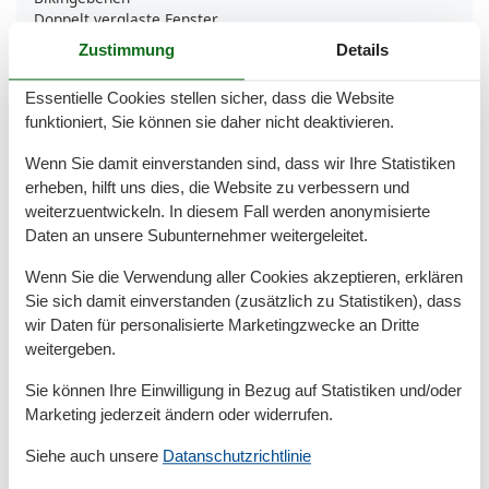
Doppelt verglaste Fenster
Garage
Zustimmung
Details
Golfplätze
Handtücher extra
Essentielle Cookies stellen sicher, dass die Website
Heizung
funktioniert, Sie können sie daher nicht deaktivieren.
Insel
Interieur modern
Wenn Sie damit einverstanden sind, dass wir Ihre Statistiken
Internet
erheben, hilft uns dies, die Website zu verbessern und
Kein Einweggeschirr
weiterzuentwickeln. In diesem Fall werden anonymisierte
Kessel
Daten an unsere Subunternehmer weitergeleitet.
Kinderbetten
1
Küche
Wenn Sie die Verwendung aller Cookies akzeptieren, erklären
Küchentuch
Sie sich damit einverstanden (zusätzlich zu Statistiken), dass
Kühlschrank
LED-Lampen
wir Daten für personalisierte Marketingzwecke an Dritte
Microwelle
weitergeben.
Modern
Nachhaltig
Sie können Ihre Einwilligung in Bezug auf Statistiken und/oder
Nichtraucher
Marketing jederzeit ändern oder widerrufen.
Parken
Parkplatz bedeckt
Siehe auch unsere
Datanschutzrichtlinie
Rauchmelder