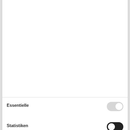
Ankunft
September 2026
Mo
Di
Mi
Do
Fr
Sa
So
36
1
2
3
4
5
6
37
7
8
9
10
11
12
13
38
14
15
16
17
18
19
20
39
21
22
23
24
25
26
27
40
28
29
30
Essentielle
41
Oktober 2026
Statistiken
Mo
Di
Mi
Do
Fr
Sa
So