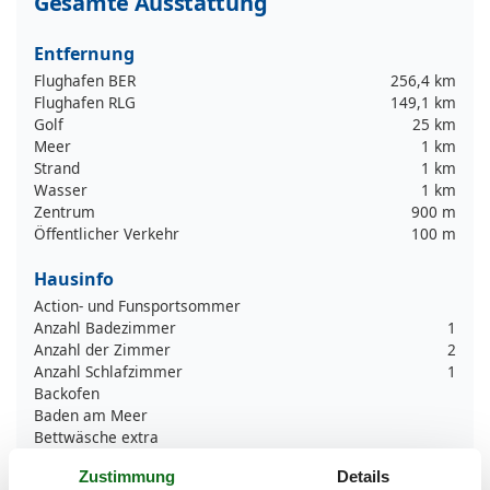
Gesamte Ausstattung
Entfernung
Flughafen BER
256,4 km
Flughafen RLG
149,1 km
Golf
25 km
Meer
1 km
Strand
1 km
Wasser
1 km
Zentrum
900 m
Öffentlicher Verkehr
100 m
Hausinfo
Action- und Funsportsommer
Anzahl Badezimmer
1
Anzahl der Zimmer
2
Anzahl Schlafzimmer
1
Backofen
Baden am Meer
Bettwäsche extra
Bikingebenen
Zustimmung
Details
Dusche