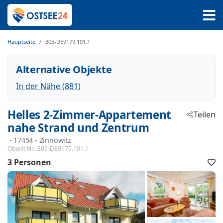
Hauptseite
305-DE9179.191.1
Alternative Objekte
In der Nähe (881)
Helles 2-Zimmer-Appartement
Teilen
nahe Strand und Zentrum
 - 17454
 - Zinnowitz
Objekt Nr.:
305-DE9179.191.1
3 Personen
F
h