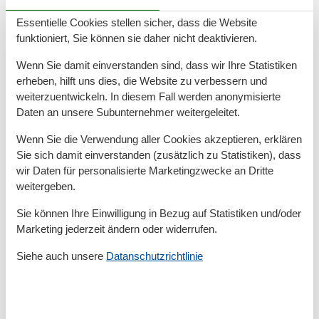
Elektrische Kaffeemaschine
Golfplätze
Essentielle Cookies stellen sicher, dass die Website
Handtücher extra
funktioniert, Sie können sie daher nicht deaktivieren.
Heizung
Herd
Wenn Sie damit einverstanden sind, dass wir Ihre Statistiken
Insel
erheben, hilft uns dies, die Website zu verbessern und
Internet
weiterzuentwickeln. In diesem Fall werden anonymisierte
Keine Haustiere erlaubt
Daten an unsere Subunternehmer weitergeleitet.
Kessel
Kinderbetten
1
Wenn Sie die Verwendung aller Cookies akzeptieren, erklären
Küchentuch
Sie sich damit einverstanden (zusätzlich zu Statistiken), dass
Kühlschrank
wir Daten für personalisierte Marketingzwecke an Dritte
Microwelle
weitergeben.
Nichtraucher
Offene Küche
Sie können Ihre Einwilligung in Bezug auf Statistiken und/oder
Parken
Marketing jederzeit ändern oder widerrufen.
Parkplatz privat kostenlos
Rauchmelder
Siehe auch unsere
Datanschutzrichtlinie
Schwammtuch
Spülmaschine
Spülmaschinentabs
Tennis