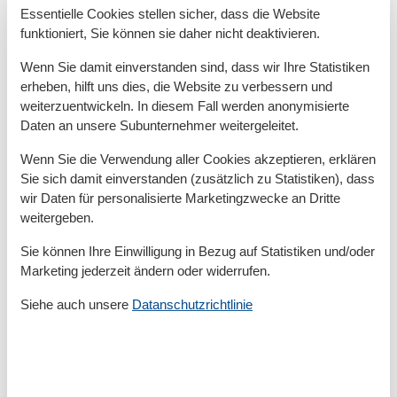
Handtücher extra
Essentielle Cookies stellen sicher, dass die Website
Haustiere
1
funktioniert, Sie können sie daher nicht deaktivieren.
Haustiere max
1
Heizung
Wenn Sie damit einverstanden sind, dass wir Ihre Statistiken
Herd
erheben, hilft uns dies, die Website zu verbessern und
Insel
weiterzuentwickeln. In diesem Fall werden anonymisierte
Internet
Daten an unsere Subunternehmer weitergeleitet.
Kessel
Kinderbetten
1
Wenn Sie die Verwendung aller Cookies akzeptieren, erklären
Küchentuch
Sie sich damit einverstanden (zusätzlich zu Statistiken), dass
Kühlschrank
wir Daten für personalisierte Marketingzwecke an Dritte
Nichtraucher
weitergeben.
Offene Küche
Parken
Sie können Ihre Einwilligung in Bezug auf Statistiken und/oder
Parkplatz privat kostenlos
Marketing jederzeit ändern oder widerrufen.
Rauchmelder
Schwammtuch
Siehe auch unsere
Datanschutzrichtlinie
Spülmaschine
Spülmaschinentabs
Tennis
Terrasse
Toaster