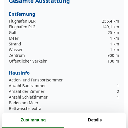
Gesamte Ausstattung
Entfernung
Flughafen BER
256,4 km
Flughafen RLG
149,1 km
Golf
25 km
Meer
1 km
Strand
1 km
Wasser
1 km
Zentrum
900 m
Öffentlicher Verkehr
100 m
Hausinfo
Action- und Funsportsommer
Anzahl Badezimmer
1
Anzahl der Zimmer
2
Anzahl Schlafzimmer
1
Baden am Meer
Bettwäsche extra
Bikingebenen
Dusche
Zustimmung
Details
Golfplätze