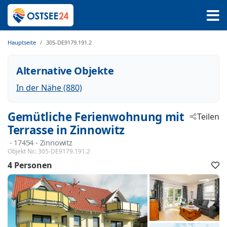
Hauptseite
305-DE9179.191.2
Alternative Objekte
In der Nähe (880)
Gemütliche Ferienwohnung mit
Teilen
Terrasse in Zinnowitz
 - 17454
 - Zinnowitz
Objekt Nr.:
305-DE9179.191.2
4 Personen
F
h