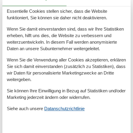
Bettwäsche extra
Bikingebenen
Essentielle Cookies stellen sicher, dass die Website
Dusche
funktioniert, Sie können sie daher nicht deaktivieren.
Elektrische Kaffeemaschine
Golfplätze
Wenn Sie damit einverstanden sind, dass wir Ihre Statistiken
Handtücher extra
erheben, hilft uns dies, die Website zu verbessern und
Haustiere
1
weiterzuentwickeln. In diesem Fall werden anonymisierte
Haustiere max
1
Daten an unsere Subunternehmer weitergeleitet.
Heizung
Herd
Wenn Sie die Verwendung aller Cookies akzeptieren, erklären
Insel
Sie sich damit einverstanden (zusätzlich zu Statistiken), dass
Internet
wir Daten für personalisierte Marketingzwecke an Dritte
Kessel
weitergeben.
Kinderbetten
1
Küchentuch
Sie können Ihre Einwilligung in Bezug auf Statistiken und/oder
Kühlschrank
Marketing jederzeit ändern oder widerrufen.
Nichtraucher
Offene Küche
Siehe auch unsere
Datanschutzrichtlinie
Parken
Parkplatz privat kostenlos
Rauchmelder
Schwammtuch