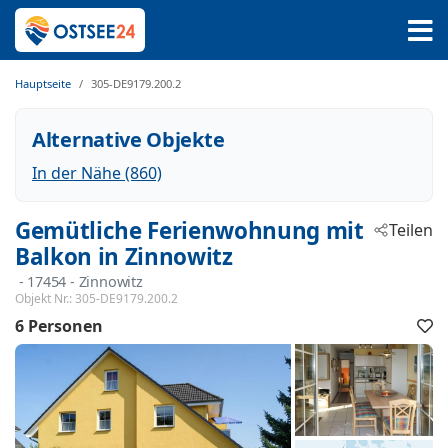
Hauptseite
305-DE9179.200.2
Alternative Objekte
In der Nähe (860)
Gemütliche Ferienwohnung mit
Teilen
Balkon in Zinnowitz
 - 17454
 - Zinnowitz
Objekt Nr.:
305-DE9179.200.2
6 Personen
F
h