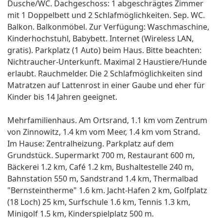
Dusche/WC. Dachgeschoss: 1 abgeschrägtes Zimmer
mit 1 Doppelbett und 2 Schlafmöglichkeiten. Sep. WC.
Balkon. Balkonmöbel. Zur Verfügung: Waschmaschine,
Kinderhochstuhl, Babybett. Internet (Wireless LAN,
gratis). Parkplatz (1 Auto) beim Haus. Bitte beachten:
Nichtraucher-Unterkunft. Maximal 2 Haustiere/Hunde
erlaubt. Rauchmelder. Die 2 Schlafmöglichkeiten sind
Matratzen auf Lattenrost in einer Gaube und eher für
Kinder bis 14 Jahren geeignet.
Mehrfamilienhaus. Am Ortsrand, 1.1 km vom Zentrum
von Zinnowitz, 1.4 km vom Meer, 1.4 km vom Strand.
Im Hause: Zentralheizung. Parkplatz auf dem
Grundstück. Supermarkt 700 m, Restaurant 600 m,
Bäckerei 1.2 km, Café 1.2 km, Bushaltestelle 240 m,
Bahnstation 550 m, Sandstrand 1.4 km, Thermalbad
"Bernsteintherme" 1.6 km. Jacht-Hafen 2 km, Golfplatz
(18 Loch) 25 km, Surfschule 1.6 km, Tennis 1.3 km,
Minigolf 1.5 km, Kinderspielplatz 500 m.