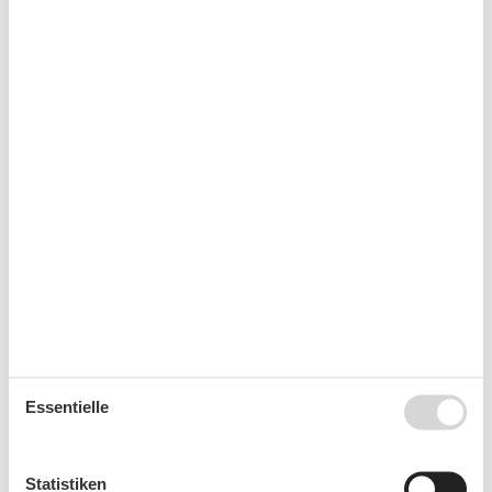
Kalender
Ankunft
August 2026
Mo
Di
Mi
Do
Fr
Sa
So
31
1
2
32
3
4
5
6
7
8
9
33
10
11
12
13
14
15
16
Essentielle
34
17
18
19
20
21
22
23
35
24
25
26
27
28
29
30
Statistiken