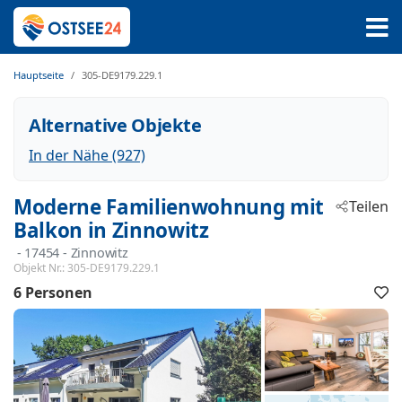
Hauptseite
305-DE9179.229.1
Alternative Objekte
In der Nähe (927)
Moderne Familienwohnung mit
Teilen
Balkon in Zinnowitz
 - 17454
 - Zinnowitz
Objekt Nr.:
305-DE9179.229.1
6 Personen
F
h