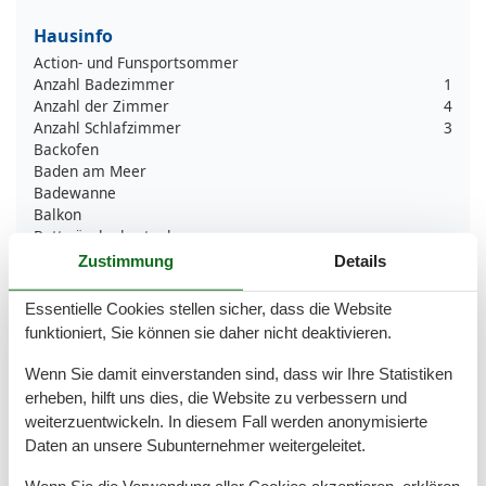
Hausinfo
Action- und Funsportsommer
Anzahl Badezimmer
1
Anzahl der Zimmer
4
Anzahl Schlafzimmer
3
Backofen
Baden am Meer
Badewanne
Balkon
Bettwäsche kostenlos
Bikingebenen
Zustimmung
Details
Doppelt verglaste Fenster
Elektrische Kaffeemaschine
Essentielle Cookies stellen sicher, dass die Website
Familienfreundlicher Sommer
funktioniert, Sie können sie daher nicht deaktivieren.
Familienfreundlicher Winter
Feuerlöscher
Wenn Sie damit einverstanden sind, dass wir Ihre Statistiken
Gefrierfach
erheben, hilft uns dies, die Website zu verbessern und
Handtücher kostenlos
weiterzuentwickeln. In diesem Fall werden anonymisierte
Heizung
Daten an unsere Subunternehmer weitergeleitet.
Herd
Haartrockner