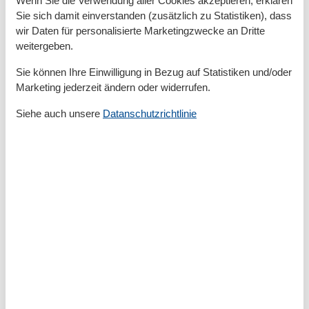
Wenn Sie die Verwendung aller Cookies akzeptieren, erklären
Insel
Sie sich damit einverstanden (zusätzlich zu Statistiken), dass
Internet
wir Daten für personalisierte Marketingzwecke an Dritte
Kein Einweggeschirr
weitergeben.
Keine Haustiere erlaubt
Kessel
Sie können Ihre Einwilligung in Bezug auf Statistiken und/oder
Kinderbetten
1
Marketing jederzeit ändern oder widerrufen.
Komfort
Kühlschrank
Siehe auch unsere
Datanschutzrichtlinie
Landansicht
LED-Lampen
Modern
Nachhaltig
Nichtraucher
Offene Küche
Parken
Parkplatz privat kostenlos
Rauchmelder
Recyclingstation
Spülmaschine
Tennis
Toaster
TV