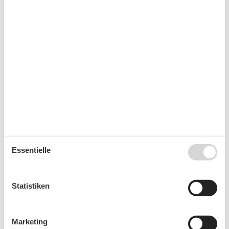
Kalender
Ankunft
August 2026
Mo
Di
Mi
Do
Fr
Sa
So
31
1
2
32
3
4
5
6
7
8
9
Essentielle
33
10
11
12
13
14
15
16
34
17
18
19
20
21
22
23
Statistiken
35
24
25
26
27
28
29
30
36
31
Marketing