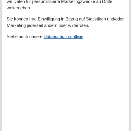
wir Daten für personalisierte Marketingzwecke an Dritte
Keine Haustiere erlaubt
weitergeben.
Kessel
Kochnische
Sie können Ihre Einwilligung in Bezug auf Statistiken und/oder
Kühlschrank
Marketing jederzeit ändern oder widerrufen.
Nichtraucher
Parken
Siehe auch unsere
Datanschutzrichtlinie
Parkplatz privat kostenlos
Rauchmelder
Tennis
Terrasse
Toaster
TV
Wohnfläche in m²
36 m²
Thema
Sonnenstrand
Kalender
Ankunft