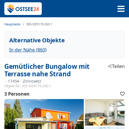
Hauptseite
305-DE9179.260.1
Alternative Objekte
In der Nähe (860)
Gemütlicher Bungalow mit
Teilen
Terrasse nahe Strand
 - 17454
 - Zinnowitz
Objekt Nr.:
305-DE9179.260.1
3 Personen
F
h