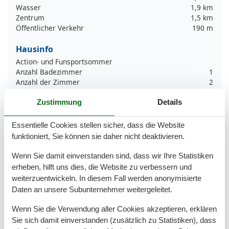
Wasser
1,9 km
Zentrum
1,5 km
Öffentlicher Verkehr
190 m
Hausinfo
Action- und Funsportsommer
Anzahl Badezimmer
1
Anzahl der Zimmer
2
Anzahl Schlafzimmer
1
Zustimmung
Details
Backofen
Baden am Meer
Bettwäsche kostenlos
Essentielle Cookies stellen sicher, dass die Website
Bikingebenen
funktioniert, Sie können sie daher nicht deaktivieren.
Dusche
Elektrische Kaffeemaschine
Wenn Sie damit einverstanden sind, dass wir Ihre Statistiken
Freistehend
erheben, hilft uns dies, die Website zu verbessern und
Garten
weiterzuentwickeln. In diesem Fall werden anonymisierte
Golfplätze
Daten an unsere Subunternehmer weitergeleitet.
Handtücher kostenlos
Heizung
Wenn Sie die Verwendung aller Cookies akzeptieren, erklären
Herd
Sie sich damit einverstanden (zusätzlich zu Statistiken), dass
Insel