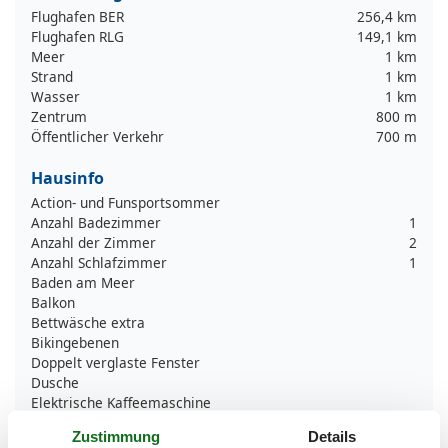
Flughafen BER
256,4 km
Flughafen RLG
149,1 km
Meer
1 km
Strand
1 km
Wasser
1 km
Zentrum
800 m
Öffentlicher Verkehr
700 m
Hausinfo
Action- und Funsportsommer
Anzahl Badezimmer
1
Anzahl der Zimmer
2
Anzahl Schlafzimmer
1
Baden am Meer
Balkon
Bettwäsche extra
Bikingebenen
Doppelt verglaste Fenster
Dusche
Elektrische Kaffeemaschine
Garten
Zustimmung
Details
Grill