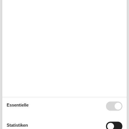
Ankunft
August 2026
Mo
Di
Mi
Do
Fr
Sa
So
31
1
2
32
3
4
5
6
7
8
9
33
10
11
12
13
14
15
16
34
17
18
19
20
21
22
23
35
24
25
26
27
28
29
30
Essentielle
36
31
September 2026
Statistiken