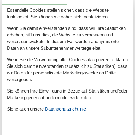
Grünflächengarten
Essentielle Cookies stellen sicher, dass die Website
Handtücher extra
Heizung
funktioniert, Sie können sie daher nicht deaktivieren.
Herd
Wenn Sie damit einverstanden sind, dass wir Ihre Statistiken
Insel
Internet
erheben, hilft uns dies, die Website zu verbessern und
Kein Einweggeschirr
weiterzuentwickeln. In diesem Fall werden anonymisierte
Keine Haustiere erlaubt
Daten an unsere Subunternehmer weitergeleitet.
Kessel
Komfort
Wenn Sie die Verwendung aller Cookies akzeptieren, erklären
Kühlschrank
Sie sich damit einverstanden (zusätzlich zu Statistiken), dass
LED-Lampen
wir Daten für personalisierte Marketingzwecke an Dritte
Microwelle
weitergeben.
Nachhaltig
Nichtraucher
Sie können Ihre Einwilligung in Bezug auf Statistiken und/oder
Offene Küche
Marketing jederzeit ändern oder widerrufen.
Parken
Parkplatz privat kostenlos
Siehe auch unsere
Datanschutzrichtlinie
Rauchmelder
Recyclingstation
Spülmaschine
Toaster