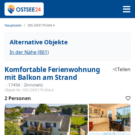
Hauptseite
305-DE9179.604.4
Alternative Objekte
In der Nähe (861)
Komfortable Ferienwohnung
Teilen
mit Balkon am Strand
 - 17454
 - Zinnowitz
Objekt Nr.:
305-DE9179.604.4
2 Personen
F
h