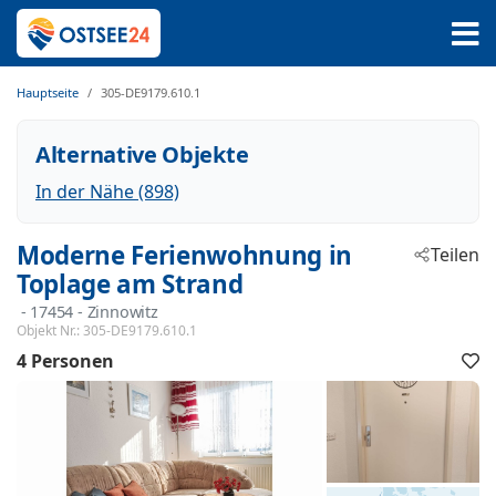
Hauptseite
305-DE9179.610.1
Alternative Objekte
In der Nähe (898)
Moderne Ferienwohnung in
Teilen
Toplage am Strand
 - 17454
 - Zinnowitz
Objekt Nr.:
305-DE9179.610.1
4 Personen
F
h