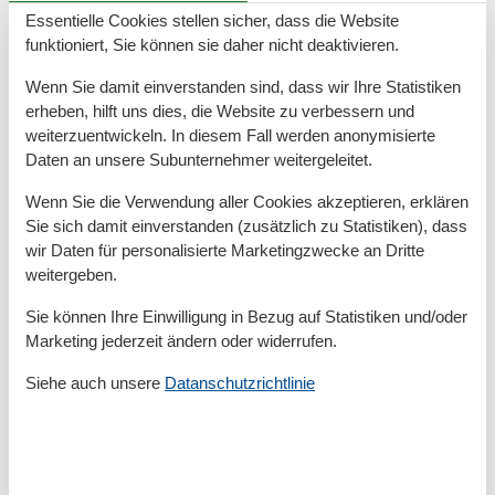
- Herd: Glaskeramikkochfeld, Elektroherd
Essentielle Cookies stellen sicher, dass die Website
- Dunstabzugshaube
funktioniert, Sie können sie daher nicht deaktivieren.
- Backofen
Wenn Sie damit einverstanden sind, dass wir Ihre Statistiken
- Toaster
erheben, hilft uns dies, die Website zu verbessern und
- Mikrowelle
weiterzuentwickeln. In diesem Fall werden anonymisierte
- Wasserkocher
Daten an unsere Subunternehmer weitergeleitet.
- Spülmaschine
- Geschirrtücher
Wenn Sie die Verwendung aller Cookies akzeptieren, erklären
- Anzahl Esstische: 1
Sie sich damit einverstanden (zusätzlich zu Statistiken), dass
wir Daten für personalisierte Marketingzwecke an Dritte
- Gesamtzahl Sitzplätze: 4
weitergeben.
- Anzahl Wohnzimmer: 1
- Wohnzimmer abdunkelbar
Sie können Ihre Einwilligung in Bezug auf Statistiken und/oder
Marketing jederzeit ändern oder widerrufen.
Entertainment
Siehe auch unsere
Datanschutzrichtlinie
- Fernseher: Kabel-TV
- Radio
- Gesellschaftsspiele für Erwachsene
Für Kinder