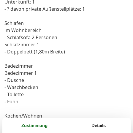
Unterkunft: 1
- ? davon private Außen­stellplätze: 1
Schlafen
im Wohnbereich
- Schlafsofa 2 Personen
Schlafzimmer 1
- Doppelbett (1,80m Breite)
Badezimmer
Badezimmer 1
- Dusche
- Waschbecken
- Toilette
- Föhn
Kochen/Wohnen
- Kaffeemaschine: Filter-Kaffeemaschine
Zustimmung
Details
- Kühl-/Gefrierschrank: Gefrierfach, Kühlschrank