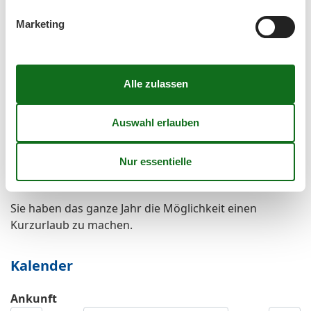
Microwelle
Nichtraucher
Marketing
Parkplatz bedeckt
Spielplatz
Spülmaschine
Wohnfläche in m²
42 m²
Thema
Sonnenstrand
Kurzurlaub
Sie haben das ganze Jahr die Möglichkeit einen
Kurzurlaub zu machen.
Kalender
Ankunft