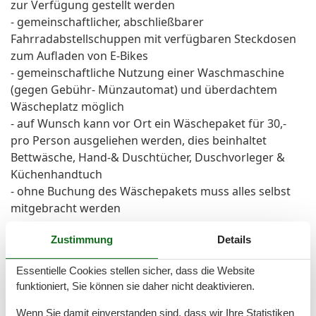
zur Verfügung gestellt werden
- gemeinschaftlicher, abschließbarer
Fahrradabstellschuppen mit verfügbaren Steckdosen
zum Aufladen von E-Bikes
- gemeinschaftliche Nutzung einer Waschmaschine
(gegen Gebühr- Münzautomat) und überdachtem
Wäscheplatz möglich
- auf Wunsch kann vor Ort ein Wäschepaket für 30,-
pro Person ausgeliehen werden, dies beinhaltet
Bettwäsche, Hand-& Duschtücher, Duschvorleger &
Küchenhandtuch
- ohne Buchung des Wäschepakets muss alles selbst
mitgebracht werden
~
Zustimmung
Details
ACHTUNG:
Die Gäste können kostenfrei WLAN nutzen.
Essentielle Cookies stellen sicher, dass die Website
Hier handelt es sich um eine freiwillige Zusatzleistung,
funktioniert, Sie können sie daher nicht deaktivieren.
also keine im reiserechtlichen Sinne zugesicherte
Eigenschaft der Ferienwohnung. Mietminderung kann
Wenn Sie damit einverstanden sind, dass wir Ihre Statistiken