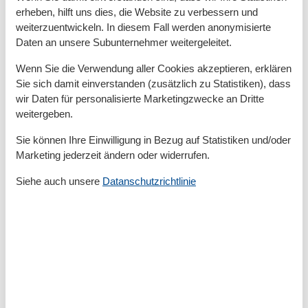
demnach bei Ausfall nicht geltend gemacht werden.
erheben, hilft uns dies, die Website zu verbessern und
~
weiterzuentwickeln. In diesem Fall werden anonymisierte
Zusätzliche Preise
Daten an unsere Subunternehmer weitergeleitet.
- Kurtaxe (UsedomCard) vor Ort
Wenn Sie die Verwendung aller Cookies akzeptieren, erklären
- Wäschepaket bei Bedarf
Sie sich damit einverstanden (zusätzlich zu Statistiken), dass
- Endreinigung und Buchungsgebühr wird
wir Daten für personalisierte Marketingzwecke an Dritte
automatisch im ausgewiesenen Gesamtpreis mit
weitergeben.
einberechnet
Sie können Ihre Einwilligung in Bezug auf Statistiken und/oder
~
Marketing jederzeit ändern oder widerrufen.
Schlüsselübergabe:
Anreise von 15.00 bis 18.00 Uhr und Abreise zu 10:00
Siehe auch unsere
Datanschutzrichtlinie
Uhr
Salzhorstweg 2, 17454 Zinnowitz
Die vor Ort zu zahlenden Leistungen sind direkt bei
Anreise/Schlüsselübergabe zu begleichen.
Es sind nur Zahlungen mit Bargeld möglich (keine
Kartenzahlung).