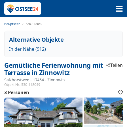
Hauptseite
530-118049
Alternative Objekte
In der Nähe (912)
Gemütliche Ferienwohnung mit
Teilen
Terrasse in Zinnowitz
Salzhorstweg
 - 17454
 - Zinnowitz
Objekt Nr.:
530-118049
3 Personen
F
h