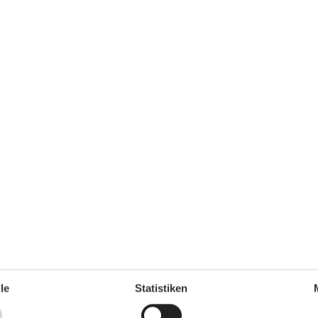
Serviceeinrichtungen
Backofen
Bad/WC
Doppelbett
Dusche
Dusche/WC
50 m
Einzelbett
00 m
Gefriermöglichkeit
50 m
Heizung
00 m
Internet - WLAN
5 km
Kabel / Sat
5 km
Kaffeemaschine
,5 km
Küche (offen)
1 km
Kühlschrank
1 km
Mehrere Schlafzimmer
le
Statistiken
50 m
Nichtraucher
,5 km
Schlafsofa