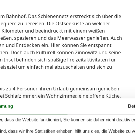
m Bahnhof. Das Schienennetz erstreckt sich über die
 bequem zu bereisen. Die Ostseeküste an welcher
re Kilometer und beeindruckt mit einem weißen
nießen, spazieren und das Meerwasser genießen. Auch
n und Entdecken ein. Hier können Sie entspannt
en. Doch auch kulturell können Zinnowitz und seine
Insel befinden sich spaßige Freizeitaktivitäten für
Reiseziel um einfach mal abzuschalten und sich zu
is zu 4 Personen ihren Urlaub gemeinsam genießen.
wei Schlafzimmer, ein Wohnzimmer, eine offene Küche,
mmung
Det
ienwohnung ? nur wenige Minuten bis zur Ostsee!
r, dass die Website funktioniert, Sie können sie daher nicht deaktivie
d, dass wir Ihre Statistiken erheben, hilft uns dies, die Website zu 
 eingerichtete Ferienwohnung (Baujahr 2011) in zentraler