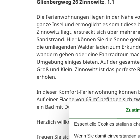
Glienbergweg 26 Zinnowitz, 1.1
Die Ferienwohnungen liegen in der Nähe vo
ganze Insel und ermöglicht es somit diese
Zinnowitz liegt, erstreckt sich über mehre
Sandstrand. Hier können Sie die Sonne ge
die umliegenden Wälder laden zum Erkunde
wandern gehen oder eine Fahrradtour mach
Umgebung einiges bieten. Auf der gesamten 
Groß und Klein. Zinnowitz ist das perfekte 
erholen.
In dieser Komfort-Ferienwohnung können b
Auf einer Fläche von 65 m² befinden sich z
ein Bad mit Dusche und eine Terrasse.
Zusti
Herzlich willkommen in Ihrer Wohlfühl-Fer
Essentielle Cookies stellen siche
Wenn Sie damit einverstanden sin
Freuen Sie sich auf eine moderne, liebevoll