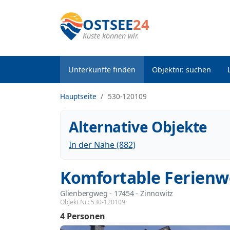
OSTSEE
24
Küste können wir.
Unterkünfte finden
Objektnr. suchen
Hauptseite
530-120109
Alternative Objekte
In der Nähe (882)
Komfortable Ferienw
Glienbergweg
 - 17454
 - Zinnowitz
Objekt Nr.:
530-120109
4 Personen