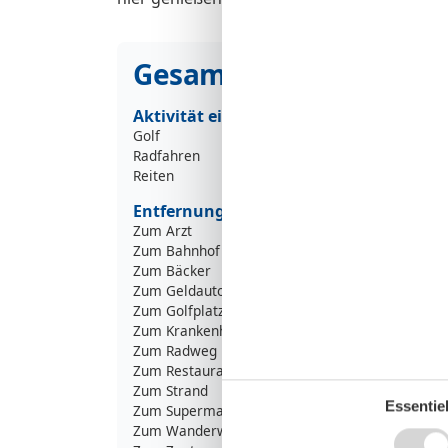
Gesamte Ausstattung
Aktivität einrichtungen
Golf
Radfahren
Reiten
Entfernungen
Zum Arzt
Zum Bahnhof
1
Zum Bäcker
Zum Geldautomaten/Bank
1
Zum Golfplatz
3
Zum Krankenhaus/Klinik
1
Zum Radweg
1
Zum Restaurant
Zum Strand
Essentiel
Zum Supermarkt
Zum Wanderweg
1