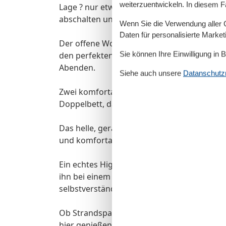
weiterzuentwickeln. In diesem F
Lage ? nur etwa 8?10 Gehminuten vom Osts
abschalten und sich einfach wohlfühlen.
Wenn Sie die Verwendung aller Co
Daten für personalisierte Marke
Der offene Wohn- und Essbereich mit gemütl
Sie können Ihre Einwilligung in 
den perfekten Ort zum Zusammensein ? ob
Abenden.
Siehe auch unsere
Datanschutzri
Zwei komfortable Schlafzimmer sorgen für 
Doppelbett, das andere mit zwei bequemen E
Das helle, geräumige Badezimmer ist mit 
und komfortabel, auch für längere Aufentha
Ein echtes Highlight ist die schöne Terrasse
ihn bei einem Glas Wein unter freiem Himme
selbstverständlich zur Verfügung.
Ob Strandspaziergang, Bummel durchs Ort
hier genießen Sie Urlaub, wie er sein soll: