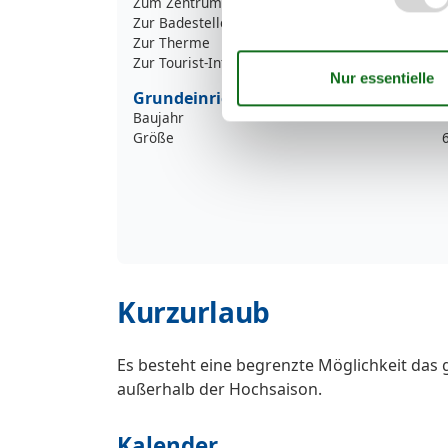
Zum Zentrum
5
Zur Badestelle/Gewässer
1
Zur Therme
1
Zur Tourist-Information
8
Grundeinrichtungen
Baujahr
Größe
Kurzurlaub
Es besteht eine begrenzte Möglichkeit das 
außerhalb der Hochsaison.
Kalender