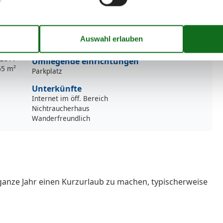
50 m
Spülmaschine
,5 km
Terrasse
,5 km
Tiere nicht erlaubt
00 m
TV
TV - Flachbild
2011
Umliegende einrichtungen
65 m²
Parkplatz
Unterkünfte
Internet im öff. Bereich
Nichtraucherhaus
Wanderfreundlich
ganze Jahr einen Kurzurlaub zu machen, typischerweise