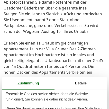
Ab sofort fahren Sie damit kostenfrei mit der
Usedomer Bäderbahn über die gesamte Insel.
Steigen Sie ein, lehnen Sie sich zurück und entdecken
Sie Usedom entspannt ? ohne Stau, ohne
Parkplatzsuche, ganz ohne Verkehrsstress. So wird
schon der Weg zum Ausflug Teil Ihres Urlaubs.
Erleben Sie einen 1a Urlaub im gleichnamigen
Appartement 1a in der Villa Gruner. Das 2-Zimmer-
Appartement im Hochparterre ist ein ideales und
gleichzeitig elegantes Urlaubsquartier mit einer Größe
von 45 Quadratmetern für bis zu 4 Personen. Die
hohen Decken des Appartements verbreiten ein
einzigartiges Villen-Feeling und sorgen mit der
Zustimmung
Details
mediterranen Farbgebung für ein luftiges und
lichtdurchflutetes Raumgefühl.
Essentielle Cookies stellen sicher, dass die Website
Blickfang des Wohnzimmers ist das formschöne Sofa
funktioniert, Sie können sie daher nicht deaktivieren.
mit passendem Sessel und Tisch. Gleiches gilt auch für
die auf Sofa und Sessel abgestimmte wunderschöne
Wenn Sie damit einverstanden sind, dass wir Ihre Statistiken