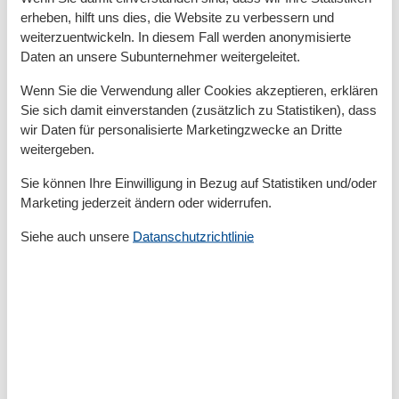
Beleuchtung. Der gemütliche Wohnbereich sorgt mit
erheben, hilft uns dies, die Website zu verbessern und
seinen blauen und gelben Farbakzenten für eine
weiterzuentwickeln. In diesem Fall werden anonymisierte
heitere Urlaubsstimmung. FlatTV und Internet-
Daten an unsere Subunternehmer weitergeleitet.
Anschluss versüßen Ihre Urlaubstage. Im
Wenn Sie die Verwendung aller Cookies akzeptieren, erklären
Handumdrehen kann das Sofa als komfortable
Sie sich damit einverstanden (zusätzlich zu Statistiken), dass
Schlafgelegenheit für die 3. und 4. Person genutzt
wir Daten für personalisierte Marketingzwecke an Dritte
werden. Die Aufbettung für ein Kind ist im
weitergeben.
Wohnzimmer im Babyreisebett (max. 3 Jahre) möglich.
Sie können Ihre Einwilligung in Bezug auf Statistiken und/oder
Im sonnendurchfluteten Erker befindet sich die
Marketing jederzeit ändern oder widerrufen.
Essgelegenheit mit rundem Esstisch aus Glas und 4
äquivalenten Korbstühlen. Das Perfekte Dinner dazu
Siehe auch unsere
Datanschutzrichtlinie
kreieren Sie in der komfortablen Küche
(Geschirrspüler, Kühlschrank mit Gefrierfach,
Backofen, Mikrowelle, Wasserkocher, Toaster,
Kaffeemaschine).
Vom Erker gelangen Sie auf Ihre Privatterrasse, die
Ihnen dank ihrer Süd-Ausrichtung den ganzen Tag
Sonnenschein Pur garantiert. Moderne