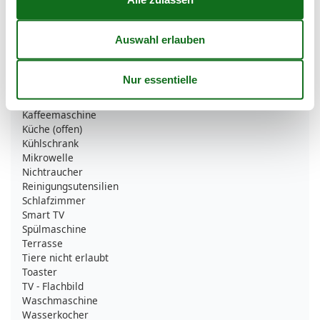
Bettwäsche
Bügelbrett
Doppelbett
Dusche/WC
Gefriermöglichkeit
Heizung
Haartrockner
Internet - WLAN
Kaffeemaschine
Küche (offen)
Kühlschrank
Mikrowelle
Nichtraucher
Reinigungsutensilien
Schlafzimmer
Smart TV
Spülmaschine
Terrasse
Tiere nicht erlaubt
Toaster
TV - Flachbild
Waschmaschine
Wasserkocher