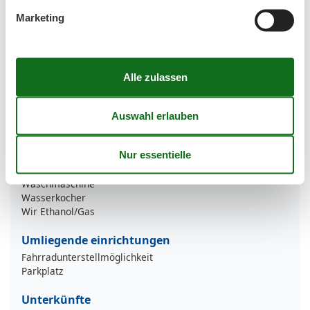
Kamin/-ofen
Marketing
Küche (offen)
Kühlschrank
Mehrere Schlafzimmer
Mikrowelle
Nichtraucher
Smart TV
Spülmaschine
Teppichboden
Terrasse
Tiere nicht erlaubt
Toaster
TV - Flachbild
Waschmaschine
Wasserkocher
Wir Ethanol/Gas
Umliegende einrichtungen
Fahrradunterstellmöglichkeit
Parkplatz
Unterkünfte