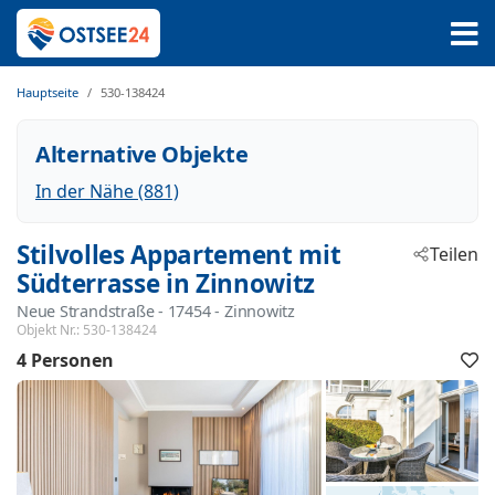
Hauptseite
530-138424
Alternative Objekte
In der Nähe (881)
Stilvolles Appartement mit
Teilen
Südterrasse in Zinnowitz
Neue Strandstraße
 - 17454
 - Zinnowitz
Objekt Nr.:
530-138424
4 Personen
F
h