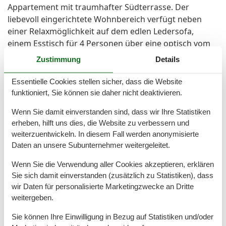
Appartement mit traumhafter Südterrasse. Der
liebevoll eingerichtete Wohnbereich verfügt neben
einer Relaxmöglichkeit auf dem edlen Ledersofa,
einem Esstisch für 4 Personen über eine optisch vom
Wohnbereich abgetrennte edle Küchenzeile (Backofen,
Zustimmung
Details
Kühlschrank, Geschirrspüler, Mikrowelle,
Wasserkocher, Toaster, Kaffeemaschine). Für die
Essentielle Cookies stellen sicher, dass die Website
romantischen Momente im Urlaub sorgt der im
funktioniert, Sie können sie daher nicht deaktivieren.
Wohnbereich integrierte Gaskamin.
Wenn Sie damit einverstanden sind, dass wir Ihre Statistiken
Das Appartement ist wegen seiner jeweils mit
erheben, hilft uns dies, die Website zu verbessern und
Doppelbett ausgestatteten zwei Schlafzimmer das
weiterzuentwickeln. In diesem Fall werden anonymisierte
ideale Quartier für Familien mit bis zu zwei Kindern
Daten an unsere Subunternehmer weitergeleitet.
sowie zwei Paare gleichermaßen. Auf Komfort muss im
Appartement Nr. 6 niemand verzichten: So garantiert
Wenn Sie die Verwendung aller Cookies akzeptieren, erklären
Sie sich damit einverstanden (zusätzlich zu Statistiken), dass
dieses mit seinen hochwertigen Boxspringbetten (je
wir Daten für personalisierte Marketingzwecke an Dritte
160 x 200cm / zwei getrennte Matratzen) vier
weitergeben.
Urlaubsgästen einen komfortablen Schlafgenuss und
bietet mit moderner Technik, wie WLAN-Anschluss und
Sie können Ihre Einwilligung in Bezug auf Statistiken und/oder
Flat TV, im Wohnbereich sowie in einem der