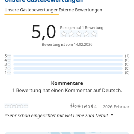
Externe Bewertungen
Unsere Gästebewertungen
5,0
Bezogen auf
1
Bewertung
Bewertung ist vom 14.02.2026
5
(1)
4
(0)
3
(0)
2
(0)
1
(0)
Kommentare
1 Bewertung hat einen Kommentar auf Deutsch.
2
1
0
4
Erwachsene
2026 Februar
Kind
Haustiere
Übern
Sehr schön eingerichtet mit viel Liebe zum Detail.