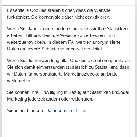
Zum Zentrum
900 m
Zur Autobahn
39,6 km
Essentielle Cookies stellen sicher, dass die Website
Zur Badestelle/Gewässer
1,3 km
funktioniert, Sie können sie daher nicht deaktivieren.
Zur Bushaltestelle
600 m
Zur Therme
1,7 km
Wenn Sie damit einverstanden sind, dass wir Ihre Statistiken
Zur Tourist-Information
1,3 km
erheben, hilft uns dies, die Website zu verbessern und
weiterzuentwickeln. In diesem Fall werden anonymisierte
Grundeinrichtungen
Daten an unsere Subunternehmer weitergeleitet.
Größe
61 m²
Wenn Sie die Verwendung aller Cookies akzeptieren, erklären
Serviceeinrichtungen
Sie sich damit einverstanden (zusätzlich zu Statistiken), dass
Balkon
wir Daten für personalisierte Marketingzwecke an Dritte
Bettwäsche
weitergeben.
Doppelbett
Dusche
Sie können Ihre Einwilligung in Bezug auf Statistiken und/oder
Dusche/WC
Marketing jederzeit ändern oder widerrufen.
Einzelbett
Gefriermöglichkeit
Siehe auch unsere
Datanschutzrichtlinie
Getrennt stehende Betten
Handtücher
Heizung
Holz- oder Parkettböden