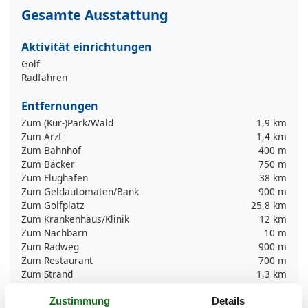
Gesamte Ausstattung
Aktivität einrichtungen
Golf
Radfahren
Entfernungen
Zum (Kur-)Park/Wald
1,9 km
Zum Arzt
1,4 km
Zum Bahnhof
400 m
Zum Bäcker
750 m
Zum Flughafen
38 km
Zum Geldautomaten/Bank
900 m
Zum Golfplatz
25,8 km
Zum Krankenhaus/Klinik
12 km
Zum Nachbarn
10 m
Zum Radweg
900 m
Zum Restaurant
700 m
Zum Strand
1,3 km
Zum Supermarkt
800 m
Zustimmung
Details
Zum Wanderweg
900 m