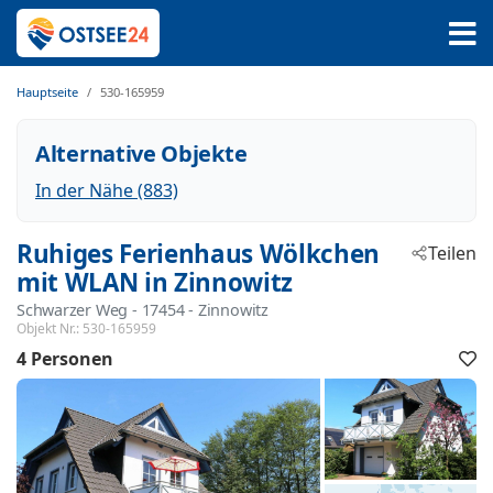
Hauptseite
530-165959
Alternative Objekte
In der Nähe (883)
Ruhiges Ferienhaus Wölkchen
Teilen
mit WLAN in Zinnowitz
Schwarzer Weg
 - 17454
 - Zinnowitz
Objekt Nr.:
530-165959
4 Personen
F
h