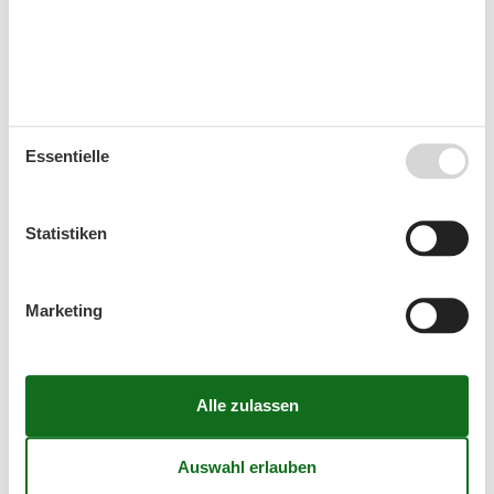
Kurzurlaub zu machen.
Kalender
Ankunft
Essentielle
Statistiken
September 2026
Mo
Di
Mi
Do
Fr
Sa
So
Marketing
36
1
2
3
4
5
6
37
7
8
9
10
11
12
13
38
14
15
16
17
18
19
20
39
21
22
23
24
25
26
27
40
28
29
30