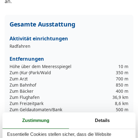
an.
Gesamte Ausstattung
Aktivität einrichtungen
Radfahren
Entfernungen
Höhe über dem Meeresspiegel
10 m
Zum (Kur-)Park/Wald
350 m
Zum Arzt
700 m
Zum Bahnhof
850 m
Zum Bäcker
400 m
Zum Flughafen
36,9 km
Zum Freizeitpark
8,6 km
Zum Geldautomaten/Bank
500 m
Zum Golfplatz
25,3 km
Zustimmung
Details
Zum Krankenhaus/Klinik
11,2 km
Zum Nachbarn
10 m
Zum Radweg
700 m
Essentielle Cookies stellen sicher, dass die Website