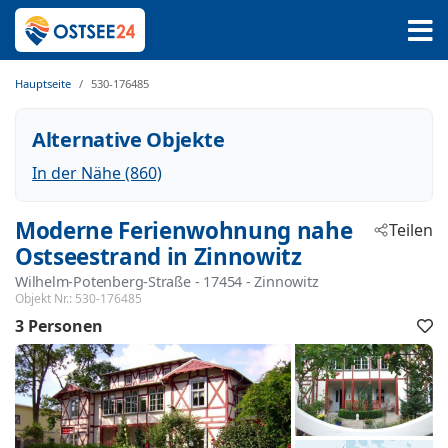
Hauptseite
530-176485
Alternative Objekte
In der Nähe (860)
Moderne Ferienwohnung nahe
Teilen
Ostseestrand in Zinnowitz
Wilhelm-Potenberg-Straße
 - 17454
 - Zinnowitz
Objekt Nr.:
530-176485
3 Personen
F
h