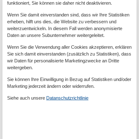
Zum Restaurant
300 m
funktioniert, Sie können sie daher nicht deaktivieren.
Zum Schwimm-/Spaßbad
33 km
Zum Strand
600 m
Wenn Sie damit einverstanden sind, dass wir Ihre Statistiken
Zum Supermarkt
450 m
erheben, hilft uns dies, die Website zu verbessern und
Zum Wanderweg
700 m
weiterzuentwickeln. In diesem Fall werden anonymisierte
Zum Zentrum
350 m
Daten an unsere Subunternehmer weitergeleitet.
Zur Autobahn
51,4 km
Zur Badestelle/Gewässer
700 m
Wenn Sie die Verwendung aller Cookies akzeptieren, erklären
Zur Bushaltestelle
850 m
Sie sich damit einverstanden (zusätzlich zu Statistiken), dass
Zur Therme
1,1 km
wir Daten für personalisierte Marketingzwecke an Dritte
Zur Tourist-Information
600 m
weitergeben.
Grundeinrichtungen
Sie können Ihre Einwilligung in Bezug auf Statistiken und/oder
Größe
37 m²
Marketing jederzeit ändern oder widerrufen.
Jahr renoviert
2016
Siehe auch unsere
Datanschutzrichtlinie
Serviceeinrichtungen
Backofen
Balkon
Bettwäsche
Doppelbett
Dusche