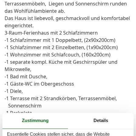
Terrassenmöbeln, Liegen und Sonnenschirm runden
das Wohlfühlambiente ab.
Das Haus ist liebevoll, geschmackvoll und komfortabel
eingerichtet.
3-Raum-Ferienhaus mit 2 Schlafzimmern
-1 Schlafzimmer mit 1 Doppelbett, (2x90x200cm)
-1 Schlafzimmer mit 2 Einzelbetten, (1x90x200cm)
-1 Wohnzimmer mit Schlafcouch, (160x200cm)
-1 separate kompl. Küche mit Geschirrspüler und
Mikrowelle,
-1 Bad mit Dusche,
-1 Gäste-WC im Obergeschoss
-1 Diele,
-1 Terrasse mit 2 Strandkörben, Terrassenmöbel,
Sonnenschirm
-1 Parkplatz
Zustimmung
Details
Vor Ort
Essentielle Cookies stellen sicher, dass die Website
Verbrauchkosten sind im Preis enthalten. Eine Kaution