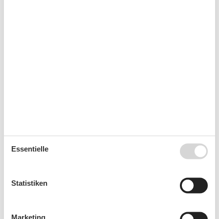
Transferservice
Wanderfreundlich
Wäscheservice
Kurzurlaub
Es besteht eine begrenzte Möglichkeit das ganze Jahr
einen Kurzurlaub zu machen, typischerweise
außerhalb der Hochsaison.
Kalender
Essentielle
Ankunft
Statistiken
September 2026
Marketing