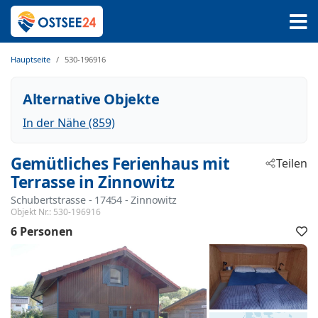
Hauptseite
530-196916
Alternative Objekte
In der Nähe (859)
Gemütliches Ferienhaus mit
Teilen
Terrasse in Zinnowitz
Schubertstrasse
 - 17454
 - Zinnowitz
Objekt Nr.:
530-196916
6 Personen
F
h