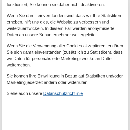
funktioniert, Sie können sie daher nicht deaktivieren.
wird nicht erhoben.
Wenn Sie damit einverstanden sind, dass wir Ihre Statistiken
erheben, hilft uns dies, die Website zu verbessern und
Gesamte Ausstattung
weiterzuentwickeln. In diesem Fall werden anonymisierte
Daten an unsere Subunternehmer weitergeleitet.
Aktivität einrichtungen
Wenn Sie die Verwendung aller Cookies akzeptieren, erklären
Radfahren
Sie sich damit einverstanden (zusätzlich zu Statistiken), dass
wir Daten für personalisierte Marketingzwecke an Dritte
Entfernungen
weitergeben.
Zum Bahnhof
500 m
Zum Flughafen
25 km
Sie können Ihre Einwilligung in Bezug auf Statistiken und/oder
Zum Geldautomaten/Bank
400 m
Marketing jederzeit ändern oder widerrufen.
Zum Radweg
300 m
Zum Restaurant
100 m
Siehe auch unsere
Datanschutzrichtlinie
Zum Schwimm-/Spaßbad
800 m
Zum Strand
600 m
Zum Supermarkt
300 m
Zum Wanderweg
300 m
Zum Zentrum
500 m
Zur Autobahn
35 km