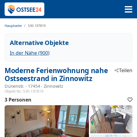
Hauptseite
530-197819
Alternative Objekte
In der Nähe (900)
Moderne Ferienwohnung nahe
Teilen
Ostseestrand in Zinnowitz
Dünenstr.
 - 17454
 - Zinnowitz
Objekt Nr.:
530-197819
3 Personen
F
h