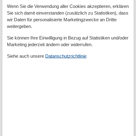
Wenn Sie die Verwendung aller Cookies akzeptieren, erklären
Kinder einrichtungen
Sie sich damit einverstanden (zusätzlich zu Statistiken), dass
Familienfreundlich
wir Daten für personalisierte Marketingzwecke an Dritte
weitergeben.
Serviceeinrichtungen
Backofen
Sie können Ihre Einwilligung in Bezug auf Statistiken und/oder
Balkon
Marketing jederzeit ändern oder widerrufen.
Bettwäsche
Doppelbett
Siehe auch unsere
Datanschutzrichtlinie
Dusche/WC
Gefriermöglichkeit
Handtücher
Heizung
Hochstuhl
Kabel / Sat
Kühlschrank
Mikrowelle
Nichtraucher
Reise-/Kinderbett
Schlafsofa
Schlafzimmer
Separate Küche