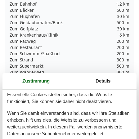
Zum Bahnhof
1,2 km
Zum Bäcker
500 m
Zum Flughafen
30 km
Zum Geldautomaten/Bank
500 m
Zum Golfplatz
30 km
Zum Krankenhaus/Klinik
6 km
Zum Radweg
200 m
Zum Restaurant
200 m
Zum Schwimm-/Spaßbad
200 m
Zum Strand
300 m
Zum Supermarkt
500 m
Zum Wanderweg
300 m
Zum Zentrum
500 m
Zustimmung
Details
Zur Autobahn
30 km
Zur Badestelle/Gewässer
200 m
Essentielle Cookies stellen sicher, dass die Website
Zur Bushaltestelle
1,2 km
funktioniert, Sie können sie daher nicht deaktivieren.
Zur Therme
200 m
Zur Tourist-Information
500 m
Wenn Sie damit einverstanden sind, dass wir Ihre Statistiken
erheben, hilft uns dies, die Website zu verbessern und
Grundeinrichtungen
weiterzuentwickeln. In diesem Fall werden anonymisierte
Größe
50 m²
Daten an unsere Subunternehmer weitergeleitet.
Jahr renoviert
2016