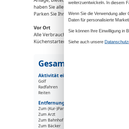
weiterzuentwickeln. In diesem F
haben Sie alle Einkaufsmöglichkeiten, Rest
Parken Sie Ihr Auto und erforschen Sie Zinn
Wenn Sie die Verwendung aller Co
Daten für personalisierte Marke
Vor Ort
Sie können Ihre Einwilligung in 
Alle Verbrauchskosten im Mietpreis enthalte
Küchenstarterkit.
Siehe auch unsere
Datanschutzri
Gesamte Ausstattung
Aktivität einrichtungen
Golf
Radfahren
Reiten
Entfernungen
Zum (Kur-)Park/Wald
1
Zum Arzt
1
Zum Bahnhof
9
Zum Bäcker
1