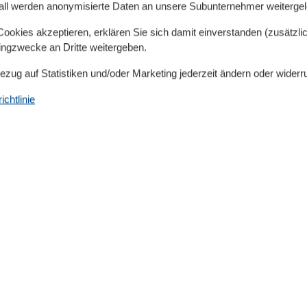
all werden anonymisierte Daten an unsere Subunternehmer weitergele
aurants aller Art und den kilometerlangen Sandstrand.
owitz und die Insel mit dem Fahrrad.
okies akzeptieren, erklären Sie sich damit einverstanden (zusätzlich
tingzwecke an Dritte weitergeben.
Bezug auf Statistiken und/oder Marketing jederzeit ändern oder widerr
n, der Endreinigungspreis enthält ab 1.1.25 auch ein
chtlinie
Serviceeinrichtungen
Behindertenfreundlich
Bettwäsche
Doppelbett
Dusche/WC
Ebenerdig
00 m
Französisches Bett
00 m
Gefriermöglichkeit
00 m
Handtücher
00 m
Heizung