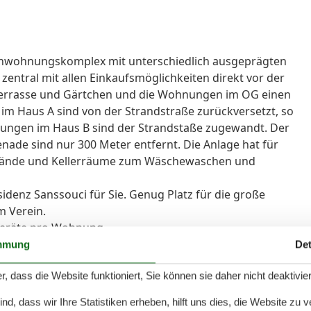
rienwohnungskomplex mit unterschiedlich ausgeprägten
zentral mit allen Einkaufsmöglichkeiten direkt vor der
errasse und Gärtchen und die Wohnungen im OG einen
m Haus A sind von der Strandstraße zurückversetzt, so
nungen im Haus B sind der Strandstaße zugewandt. Der
de sind nur 300 Meter entfernt. Die Anlage hat für
elände und Kellerräume zum Wäschewaschen und
denz Sanssouci für Sie. Genug Platz für die große
m Verein.
Geräte pro Wohnung.
ngen an und in ausgewählten Wohnungen dürfen Sie
mmung
Det
r, dass die Website funktioniert, Sie können sie daher nicht deaktivie
ohnanlage Sanssouci. Sie liegt im hinteren Teil der
d, dass wir Ihre Statistiken erheben, hilft uns dies, die Website zu 
t eine Terrasse mit Garten. In nächster Nähe der Anlage