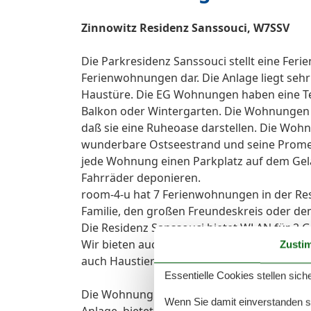
Zinnowitz Residenz Sanssouci, W7SSV
Die Parkresidenz Sanssouci stellt eine Fe
Ferienwohnungen dar. Die Anlage liegt sehr 
Haustüre. Die EG Wohnungen haben eine T
Balkon oder Wintergarten. Die Wohnungen i
daß sie eine Ruheoase darstellen. Die Woh
wunderbare Ostseestrand und seine Promena
jede Wohnung einen Parkplatz auf dem G
Fahrräder deponieren.
room-4-u hat 7 Ferienwohnungen in der Resi
Familie, den großen Freundeskreis oder de
Die Residenz Sanssouci bietet WLAN für 2 
Wir bieten auch reine Nichtraucherwohnu
Zusti
auch Haustiere mitbringen.
Essentielle Cookies stellen siche
Die Wohnung 7 ist Bestandteil der ruhigen W
Wenn Sie damit einverstanden sin
Anlage, bietet max. 3 Personen Platz und ha