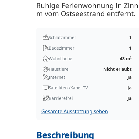
Ruhige Ferienwohnung in Zinno
m vom Ostseestrand entfernt.
Schlafzimmer
1
Badezimmer
1
Wohnfläche
48 m²
Haustiere
Nicht erlaubt
Internet
Ja
Satelliten-/Kabel TV
Ja
Barrierefrei
Ja
Gesamte Ausstattung sehen
Beschreibung