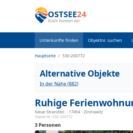
OSTSEE
24
Küste können wir.
Unterkünfte finden
Objektnr. suchen
Hauptseite
530-200772
Alternative Objekte
In der Nähe (882)
Ruhige Ferienwohnun
Neue Strandstr.
 - 17454
 - Zinnowitz
Objekt Nr.:
530-200772
3 Personen