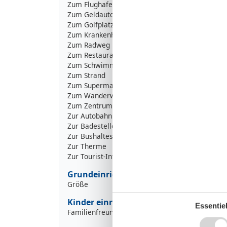
Zum Flughafen
3
Zum Geldautomaten/Bank
2
Zum Golfplatz
3
Zum Krankenhaus/Klinik
Zum Radweg
1
Zum Restaurant
1
Zum Schwimm-/Spaßbad
4
Zum Strand
3
Zum Supermarkt
1
Zum Wanderweg
3
Zum Zentrum
1
Zur Autobahn
3
Zur Badestelle/Gewässer
3
Zur Bushaltestelle
9
Zur Therme
4
Zur Tourist-Information
2
Grundeinrichtungen
Größe
Kinder einrichtungen
Essentiel
Familienfreundlich