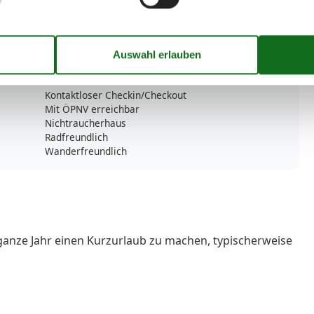
Parkplatz
Unterkünfte
Barrierefreiheit
Fahrradraum abschließbar
Für Monteure geeignet
Internet im öff. Bereich
Kontaktloser Checkin/Checkout
Mit ÖPNV erreichbar
Nichtraucherhaus
Radfreundlich
Wanderfreundlich
ganze Jahr einen Kurzurlaub zu machen, typischerweise