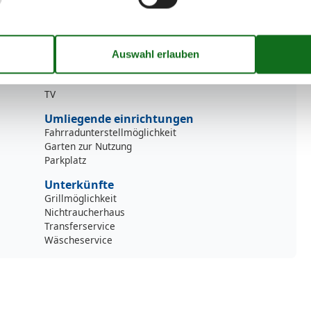
58 m²
Reise-/Kinderbett
Schreibtisch
Separate Küche
Spülmaschine
Terrasse
Tiere nicht erlaubt
TV
Umliegende einrichtungen
Fahrradunterstellmöglichkeit
Garten zur Nutzung
Parkplatz
Unterkünfte
Grillmöglichkeit
Nichtraucherhaus
Transferservice
Wäscheservice