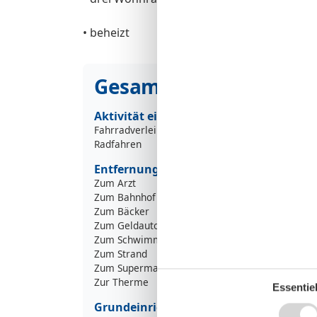
• beheizt
Gesamte Ausstattung
Aktivität einrichtungen
Fahrradverleih
Radfahren
Entfernungen
Zum Arzt
4
Zum Bahnhof
6
Zum Bäcker
2
Zum Geldautomaten/Bank
4
Zum Schwimm-/Spaßbad
9
Zum Strand
8
Zum Supermarkt
1
Zur Therme
9
Essentiel
Grundeinrichtungen