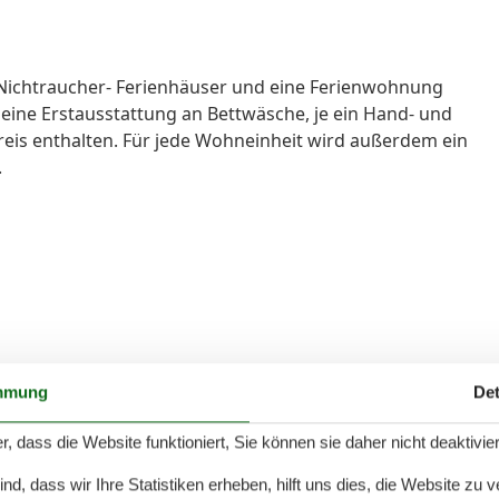
-Nichtraucher- Ferienhäuser und eine Ferienwohnung
 eine Erstausstattung an Bettwäsche, je ein Hand- und
reis enthalten. Für jede Wohneinheit wird außerdem ein
.
mmung
Det
Schwimmbad und den Strand erreichen Sie in zehn
r, dass die Website funktioniert, Sie können sie daher nicht deaktivie
d, dass wir Ihre Statistiken erheben, hilft uns dies, die Website zu 