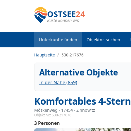
OSTSEE
24
Küste können wir.
Unterkünfte finden
Objektnr. suchen
Hauptseite
530-217676
Alternative Objekte
In der Nähe (859)
Komfortables 4-Stern
Möskenweg
 - 17454
 - Zinnowitz
Objekt Nr.:
530-217676
3 Personen