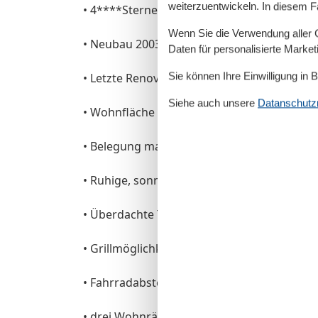
weiterzuentwickeln. In diesem F
• 4****Sterne (DTV)
Wenn Sie die Verwendung aller Co
• Neubau 2003
Daten für personalisierte Marke
Sie können Ihre Einwilligung in 
• Letzte Renovierung: fortlaufend
Siehe auch unsere
Datanschutzri
• Wohnfläche 58 m²
• Belegung max. 3 Personen
• Ruhige, sonnige Lage
• Überdachte Terrasse, möbliert
• Grillmöglichkeit
• Fahrradabstellplatz, überdacht
• drei Wohnräume, Küche, Bad