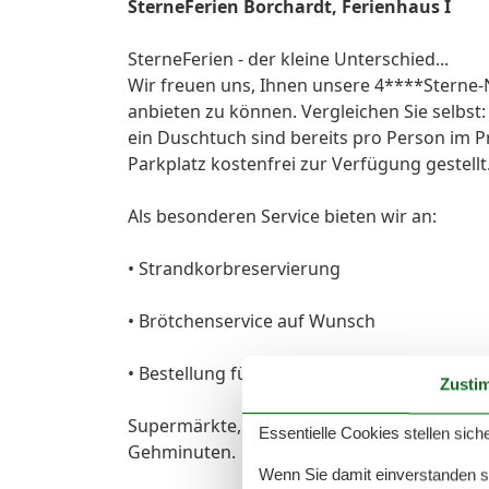
SterneFerien Borchardt, Ferienhaus I
SterneFerien - der kleine Unterschied...
Wir freuen uns, Ihnen unsere 4****Sterne
anbieten zu können. Vergleichen Sie selbst:
ein Duschtuch sind bereits pro Person im P
Parkplatz kostenfrei zur Verfügung gestellt
Als besonderen Service bieten wir an:
• Strandkorbreservierung
• Brötchenservice auf Wunsch
• Bestellung für Räucherfisch bei Abreise
Zusti
Supermärkte, Kino, Restaurants, Theater, 
Essentielle Cookies stellen siche
Gehminuten.
Wenn Sie damit einverstanden sin