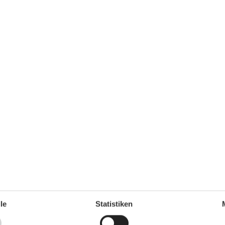
Serviceeinrichtungen
Allergikerger. (tierfrei)
Backofen
Behindertenfreundlich
Bettwäsche
00 m
Dusche/WC
00 m
Handtücher
00 m
Heizung
00 m
Hochstuhl
50 m
Haartrockner
00 m
Kabel / Sat
50 m
Kühlschrank
50 m
Mehrere Schlafzimmer
le
Statistiken
Mikrowelle
Nichtraucher