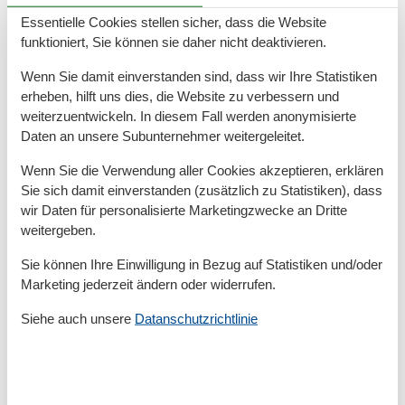
Zum Supermarkt
700 m
Zum Wanderweg
50 m
Essentielle Cookies stellen sicher, dass die Website
Zum Zentrum
300 m
funktioniert, Sie können sie daher nicht deaktivieren.
Zur Autobahn
35 km
Zur Badestelle/Gewässer
200 m
Wenn Sie damit einverstanden sind, dass wir Ihre Statistiken
Zur Bushaltestelle
1,2 km
erheben, hilft uns dies, die Website zu verbessern und
Zur Therme
1,3 km
weiterzuentwickeln. In diesem Fall werden anonymisierte
Zur Tourist-Information
500 m
Daten an unsere Subunternehmer weitergeleitet.
Grundeinrichtungen
Wenn Sie die Verwendung aller Cookies akzeptieren, erklären
Baujahr
1997
Sie sich damit einverstanden (zusätzlich zu Statistiken), dass
Größe
50 m²
wir Daten für personalisierte Marketingzwecke an Dritte
Jahr renoviert
2017
weitergeben.
Kinder einrichtungen
Sie können Ihre Einwilligung in Bezug auf Statistiken und/oder
Familienfreundlich
Marketing jederzeit ändern oder widerrufen.
Siehe auch unsere
Datanschutzrichtlinie
Serviceeinrichtungen
Backofen
Balkon
Bettwäsche
Doppelbett