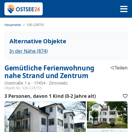
Hauptseite
530-228755
Alternative Objekte
In der Nähe (874)
Gemütliche Ferienwohnung
Teilen
nahe Strand und Zentrum
Oiestraße 1 a
 - 17454
 - Zinnowitz
Objekt Nr.:
530-228755
3 Personen
davon 1 Kind (0-2 Jahre alt)
F
h