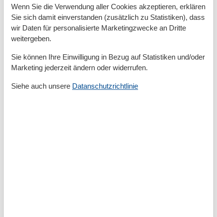
Zum Golfplatz
26 km
Wenn Sie die Verwendung aller Cookies akzeptieren, erklären
Zum Krankenhaus/Klinik
12 km
Sie sich damit einverstanden (zusätzlich zu Statistiken), dass
Zum Radweg
200 m
wir Daten für personalisierte Marketingzwecke an Dritte
Zum Restaurant
200 m
weitergeben.
Zum Schwimm-/Spaßbad
1,1 km
Zum Strand
600 m
Sie können Ihre Einwilligung in Bezug auf Statistiken und/oder
Zum Supermarkt
450 m
Marketing jederzeit ändern oder widerrufen.
Zum Wanderweg
100 m
Zum Zentrum
350 m
Siehe auch unsere
Datanschutzrichtlinie
Zur Autobahn
42 km
Zur Badestelle/Gewässer
600 m
Zur Therme
1,1 km
Zur Tourist-Information
550 m
Grundeinrichtungen
Größe
53 m²
Jahr renoviert
2017
Kinder einrichtungen
Familienfreundlich
Serviceeinrichtungen