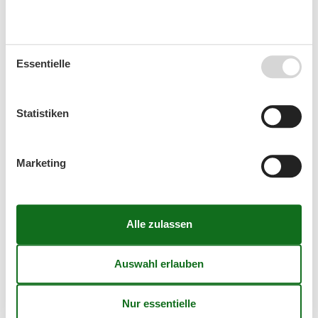
33
10
11
12
13
14
15
16
34
17
18
19
20
21
22
23
Essentielle
35
24
25
26
27
28
29
30
36
31
Statistiken
September 2026
Mo
Di
Mi
Do
Fr
Sa
So
Marketing
36
1
2
3
4
5
6
37
7
8
9
10
11
12
13
38
14
15
16
17
18
19
20
39
21
22
23
24
25
26
27
40
28
29
30
41