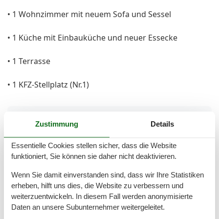
• 1 Wohnzimmer mit neuem Sofa und Sessel
• 1 Küche mit Einbauküche und neuer Essecke
• 1 Terrasse
• 1 KFZ-Stellplatz (Nr.1)
Gesamte Ausstattung
Zustimmung
Details
Entfernungen
Essentielle Cookies stellen sicher, dass die Website
Höhe über dem Meeresspiegel
30 m
funktioniert, Sie können sie daher nicht deaktivieren.
Zum (Kur-)Park/Wald
200 m
Zum Arzt
1 km
Wenn Sie damit einverstanden sind, dass wir Ihre Statistiken
Zum Bahnhof
1,2 km
erheben, hilft uns dies, die Website zu verbessern und
Zum Bäcker
300 m
weiterzuentwickeln. In diesem Fall werden anonymisierte
Zum Flughafen
38 km
Daten an unsere Subunternehmer weitergeleitet.
Zum Geldautomaten/Bank
600 m