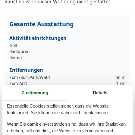
Rauchen ist in dieser Wohnung nicht gestattet.
Gesamte Ausstattung
Aktivität einrichtungen
Golf
Radfahren
Reiten
Entfernungen
Zum (Kur-)Park/Wald
50 m
Zum Arzt
1 km
Zum Bahnhof
1 km
Zustimmung
Details
Zum Bäcker
300 m
Zum Flughafen
37 km
Essentielle Cookies stellen sicher, dass die Website
Zum Geldautomaten/Bank
400 m
funktioniert, Sie können sie daher nicht deaktivieren.
Zum Golfplatz
26 km
Zum Krankenhaus/Klinik
15 km
Wenn Sie damit einverstanden sind, dass wir Ihre Statistiken
Zum Radweg
200 m
erheben, hilft uns dies, die Website zu verbessern und
Zum Restaurant
300 m