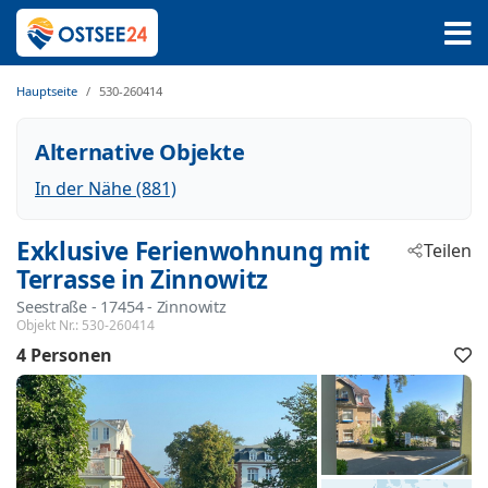
Hauptseite
530-260414
Alternative Objekte
In der Nähe (881)
Exklusive Ferienwohnung mit
Teilen
Terrasse in Zinnowitz
Seestraße
 - 17454
 - Zinnowitz
Objekt Nr.:
530-260414
4 Personen
F
h