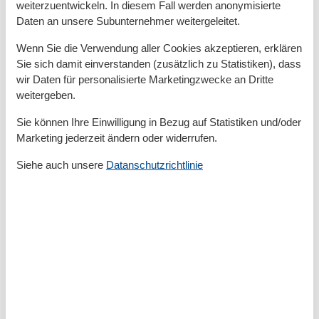
weiterzuentwickeln. In diesem Fall werden anonymisierte
Zum Strand
200 m
Zum Supermarkt
400 m
Daten an unsere Subunternehmer weitergeleitet.
Zum Zentrum
200 m
Wenn Sie die Verwendung aller Cookies akzeptieren, erklären
Zur Autobahn
55 km
Zur Badestelle/Gewässer
200 m
Sie sich damit einverstanden (zusätzlich zu Statistiken), dass
Zur Therme
800 m
wir Daten für personalisierte Marketingzwecke an Dritte
Zur Tourist-Information
300 m
weitergeben.
Grundeinrichtungen
Sie können Ihre Einwilligung in Bezug auf Statistiken und/oder
Marketing jederzeit ändern oder widerrufen.
Baujahr
2008
Größe
62 m²
Siehe auch unsere
Datanschutzrichtlinie
Serviceeinrichtungen
Backofen
Balkon
Doppelbett
Dusche/WC
Einzelbett
Gefriermöglichkeit
Haustiere erlaubt oder auf Anfrage
Heizung
Internet - WLAN