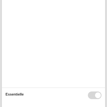
Kurzurlaub
Es besteht eine begrenzte Möglichkeit das ganze Jahr
einen Kurzurlaub zu machen, typischerweise
außerhalb der Hochsaison.
Kalender
Ankunft
August 2026
Essentielle
Mo
Di
Mi
Do
Fr
Sa
So
31
1
2