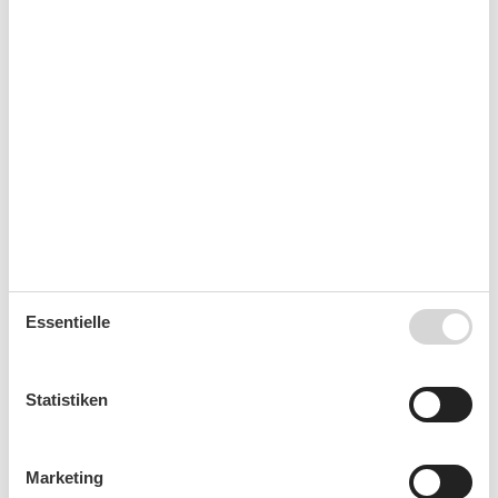
40
1
2
3
4
41
5
6
7
8
9
10
11
42
12
13
14
15
16
17
18
43
19
20
21
22
23
24
25
44
26
27
28
29
30
31
45
Frei
Nicht frei
Ankunft möglich
Essentielle
Dauer
Statistiken
Personen
Personen
Marketing