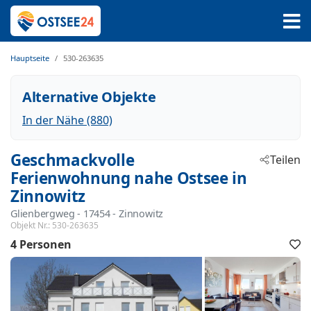
Hauptseite
530-263635
Alternative Objekte
In der Nähe (880)
Geschmackvolle
Teilen
Ferienwohnung nahe Ostsee in
Zinnowitz
Glienbergweg
 - 17454
 - Zinnowitz
Objekt Nr.:
530-263635
4 Personen
F
h