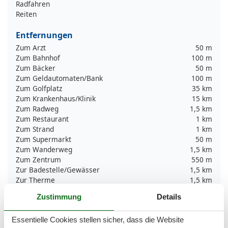
Radfahren
Reiten
Entfernungen
Zum Arzt
50 m
Zum Bahnhof
100 m
Zum Bäcker
50 m
Zum Geldautomaten/Bank
100 m
Zum Golfplatz
35 km
Zum Krankenhaus/Klinik
15 km
Zum Radweg
1,5 km
Zum Restaurant
1 km
Zum Strand
1 km
Zum Supermarkt
50 m
Zum Wanderweg
1,5 km
Zum Zentrum
550 m
Zur Badestelle/Gewässer
1,5 km
Zur Therme
1,5 km
Zur Tourist-Information
800 m
Zustimmung
Details
Grundeinrichtungen
Essentielle Cookies stellen sicher, dass die Website
Baujahr
2011