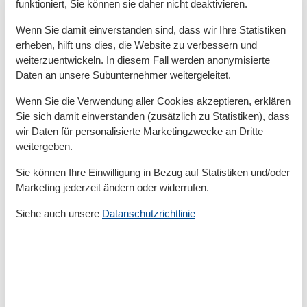
funktioniert, Sie können sie daher nicht deaktivieren.
Größe
65 m²
Wenn Sie damit einverstanden sind, dass wir Ihre Statistiken
Serviceeinrichtungen
erheben, hilft uns dies, die Website zu verbessern und
Backofen
weiterzuentwickeln. In diesem Fall werden anonymisierte
Bad/WC
Daten an unsere Subunternehmer weitergeleitet.
Balkon
Doppelbett
Wenn Sie die Verwendung aller Cookies akzeptieren, erklären
Dusche
Sie sich damit einverstanden (zusätzlich zu Statistiken), dass
Dusche/WC
wir Daten für personalisierte Marketingzwecke an Dritte
Internet - WLAN
weitergeben.
Kabel / Sat
Kaffeemaschine
Sie können Ihre Einwilligung in Bezug auf Statistiken und/oder
Kamin/-ofen
Marketing jederzeit ändern oder widerrufen.
Küche (offen)
Kühlschrank
Siehe auch unsere
Datanschutzrichtlinie
Mehrere Schlafzimmer
Mikrowelle
Nichtraucher
Spülmaschine
Tiere nicht erlaubt
TV
TV - Flachbild