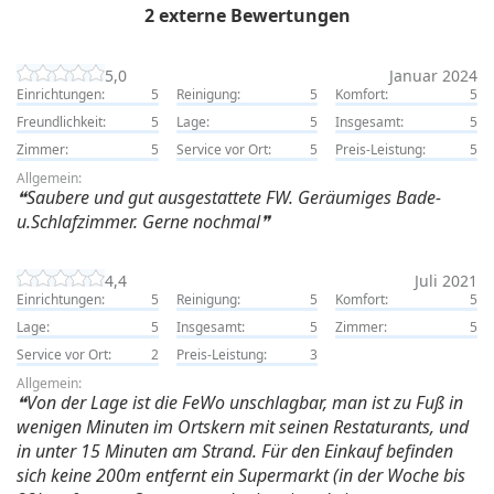
2 externe Bewertungen
5,0
Januar 2024
Einrichtungen:
5
Reinigung:
5
Komfort:
5
Freundlichkeit:
5
Lage:
5
Insgesamt:
5
Zimmer:
5
Service vor Ort:
5
Preis-Leistung:
5
Allgemein:
Saubere und gut ausgestattete FW. Geräumiges Bade-
u.Schlafzimmer. Gerne nochmal
4,4
Juli 2021
Einrichtungen:
5
Reinigung:
5
Komfort:
5
Lage:
5
Insgesamt:
5
Zimmer:
5
Service vor Ort:
2
Preis-Leistung:
3
Allgemein:
Von der Lage ist die FeWo unschlagbar, man ist zu Fuß in
wenigen Minuten im Ortskern mit seinen Restaturants, und
in unter 15 Minuten am Strand. Für den Einkauf befinden
sich keine 200m entfernt ein Supermarkt (in der Woche bis