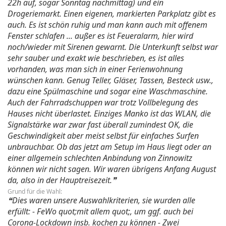
22h auf, sogar Sonntag nachmittag) und ein
Drogeriemarkt. Einen eigenen, markierten Parkplatz gibt es
auch. Es ist schön ruhig und man kann auch mit offenem
Fenster schlafen ... außer es ist Feueralarm, hier wird
noch/wieder mit Sirenen gewarnt. Die Unterkunft selbst war
sehr sauber und exakt wie beschrieben, es ist alles
vorhanden, was man sich in einer Ferienwohnung
wünschen kann. Genug Teller, Gläser, Tassen, Besteck usw.,
dazu eine Spülmaschine und sogar eine Waschmaschine.
Auch der Fahrradschuppen war trotz Vollbelegung des
Hauses nicht überlastet. Einziges Manko ist das WLAN, die
Signalstärke war zwar fast überall zumindest OK, die
Geschwindigkeit aber meist selbst für einfaches Surfen
unbrauchbar. Ob das jetzt am Setup im Haus liegt oder an
einer allgemein schlechten Anbindung von Zinnowitz
können wir nicht sagen. Wir waren übrigens Anfang August
da, also in der Hauptreisezeit.
Grund für die Wahl:
Dies waren unsere Auswahlkriterien, sie wurden alle
erfüllt: - FeWo quot;mit allem quot;, um ggf. auch bei
Corona-Lockdown insb. kochen zu können - Zwei