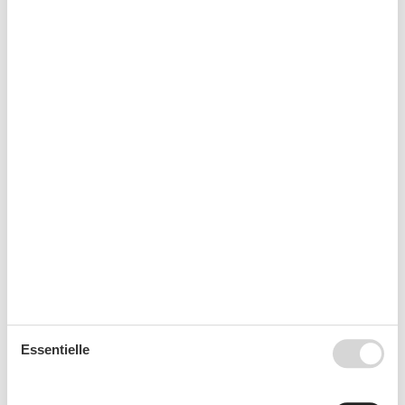
Kurzurlaub
Es besteht eine begrenzte Möglichkeit das ganze Jahr
einen Kurzurlaub zu machen, typischerweise
außerhalb der Hochsaison.
Kalender
Ankunft
September 2026
Essentielle
Mo
Di
Mi
Do
Fr
Sa
So
36
1
2
3
4
5
6