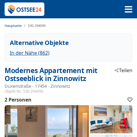
Hauptseite
530-294090
Alternative Objekte
In der Nähe (862)
Modernes Appartement mit
Teilen
Ostseeblick in Zinnowitz
Dünenstraße
 - 17454
 - Zinnowitz
Objekt Nr.:
530-294090
2 Personen
F
h