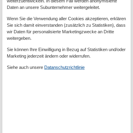
weiterzuentwickeln. In diesem Fall werden anonymisierte
Zinnowitz. Direkt an der Promenade gelegen, nur
Daten an unsere Subunternehmer weitergeleitet.
wenige Meter zum Strand bieten die Appartements
einen schönen Blick auf die Ostsee. Zu jeder Wohnung
Wenn Sie die Verwendung aller Cookies akzeptieren, erklären
Sie sich damit einverstanden (zusätzlich zu Statistiken), dass
gehört ein Außenstellplatz. Das WLAN-Netz ist
wir Daten für personalisierte Marketingzwecke an Dritte
kostenfrei nutzbar. Außerdem steht für Fahrräder ein
weitergeben.
Gemeinschaftsraum zur Verfügung.
Sie können Ihre Einwilligung in Bezug auf Statistiken und/oder
Marketing jederzeit ändern oder widerrufen.
Gesamte Ausstattung
Siehe auch unsere
Datanschutzrichtlinie
Grundeinrichtungen
Größe
44 m²
Serviceeinrichtungen
Backofen
Balkon
Bettwäsche
Doppelbett
Dusche/WC
Gefriermöglichkeit