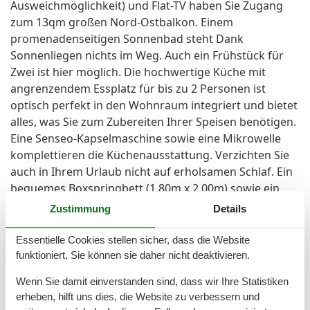
Ausweichmöglichkeit) und Flat-TV haben Sie Zugang
zum 13qm großen Nord-Ostbalkon. Einem
promenadenseitigen Sonnenbad steht Dank
Sonnenliegen nichts im Weg. Auch ein Frühstück für
Zwei ist hier möglich. Die hochwertige Küche mit
angrenzendem Essplatz für bis zu 2 Personen ist
optisch perfekt in den Wohnraum integriert und bietet
alles, was Sie zum Zubereiten Ihrer Speisen benötigen.
Eine Senseo-Kapselmaschine sowie eine Mikrowelle
komplettieren die Küchenausstattung. Verzichten Sie
auch in Ihrem Urlaub nicht auf erholsamen Schlaf. Ein
bequemes Boxspringbett (1,80m x 2,00m) sowie ein
Flat-TV laden am Abend zum Träumen ein. In dem
Zustimmung
Details
innenliegenden Badezimmer mit Dusche, Waschtisch
und WC liegen bereits die Handtücher bei Ihrer Anreise
Essentielle Cookies stellen sicher, dass die Website
für Sie bereit. Dem Appartement ist ein PKW-Stellplatz
funktioniert, Sie können sie daher nicht deaktivieren.
mit der Nr. 36 zugeordnet. Selbstverständlich verfügt
Wenn Sie damit einverstanden sind, dass wir Ihre Statistiken
das Appartement auch über kostenfreies W-Lan.
erheben, hilft uns dies, die Website zu verbessern und
Herzlich Willkommen im Haus Dünenstraße 25 in