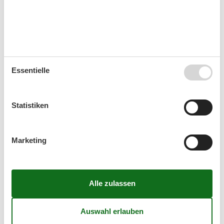
Unterkünfte
Internet im öff. Bereich
Mit ÖPNV erreichbar
Nichtraucherhaus
Radfreundlich
Wanderfreundlich
Essentielle
Kurzurlaub
Statistiken
Sie haben das ganze Jahr die Möglichkeit einen
Kurzurlaub zu machen.
Marketing
Kalender
Ankunft