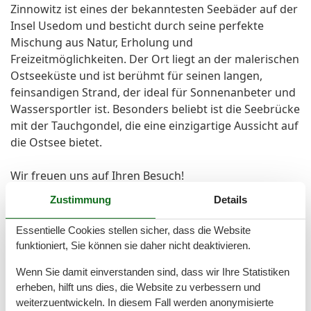
Zinnowitz ist eines der bekanntesten Seebäder auf der
Insel Usedom und besticht durch seine perfekte
Mischung aus Natur, Erholung und
Freizeitmöglichkeiten. Der Ort liegt an der malerischen
Ostseeküste und ist berühmt für seinen langen,
feinsandigen Strand, der ideal für Sonnenanbeter und
Wassersportler ist. Besonders beliebt ist die Seebrücke
mit der Tauchgondel, die eine einzigartige Aussicht auf
die Ostsee bietet.
Wir freuen uns auf Ihren Besuch!
Zustimmung
Details
Hinweis: Eine Kaution wird mit der Restzahlung fällig
und nach ordnungsgemäßer Rückgabe
Essentielle Cookies stellen sicher, dass die Website
selbstverständlich zurückerstattet.
funktioniert, Sie können sie daher nicht deaktivieren.
Wenn Sie damit einverstanden sind, dass wir Ihre Statistiken
Vor Ort
erheben, hilft uns dies, die Website zu verbessern und
Eine Kaution von 150 EUR ist zuzüglich der
weiterzuentwickeln. In diesem Fall werden anonymisierte
Restzahlung zu überweisen. Nebenkosten im Preis