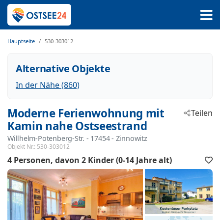
Hauptseite
530-303012
Alternative Objekte
In der Nähe (860)
Moderne Ferienwohnung mit
Teilen
Kamin nahe Ostseestrand
Willhelm-Potenberg-Str.
 - 17454
 - Zinnowitz
Objekt Nr.:
530-303012
4 Personen
davon 2 Kinder (0-14 Jahre alt)
F
h