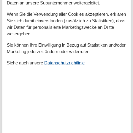
Daten an unsere Subunternehmer weitergeleitet.
enthalten.
Wenn Sie die Verwendung aller Cookies akzeptieren, erklären
Sie sich damit einverstanden (zusätzlich zu Statistiken), dass
Gesamte Ausstattung
wir Daten für personalisierte Marketingzwecke an Dritte
weitergeben.
Aktivität einrichtungen
Sie können Ihre Einwilligung in Bezug auf Statistiken und/oder
Golf
Marketing jederzeit ändern oder widerrufen.
Radfahren
Reiten
Siehe auch unsere
Datanschutzrichtlinie
Entfernungen
Zum (Kur-)Park/Wald
500 m
Zum Bahnhof
1 km
Zum Bäcker
500 m
Zum Geldautomaten/Bank
600 m
Zum Radweg
500 m
Zum Strand
800 m
Zum Supermarkt
500 m
Zum Wanderweg
500 m
Zum Zentrum
500 m