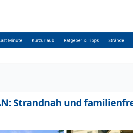
Last Minute
Kurzurlaub
Ratgeber & Tipps
Strände
: Strandnah und familienfr