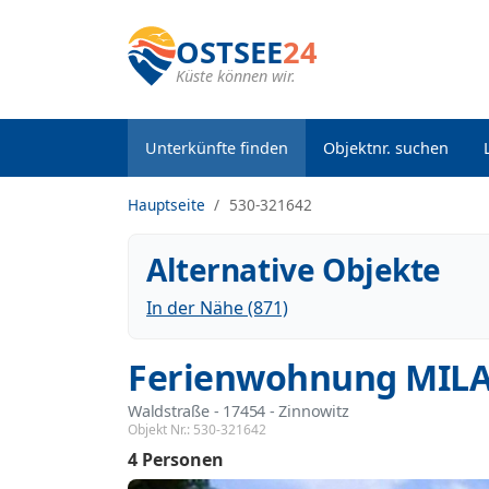
OSTSEE
24
Küste können wir.
Unterkünfte finden
Objektnr. suchen
Hauptseite
530-321642
Alternative Objekte
In der Nähe (871)
Ferienwohnung MILAN
Waldstraße
 - 17454
 - Zinnowitz
Objekt Nr.:
530-321642
4 Personen