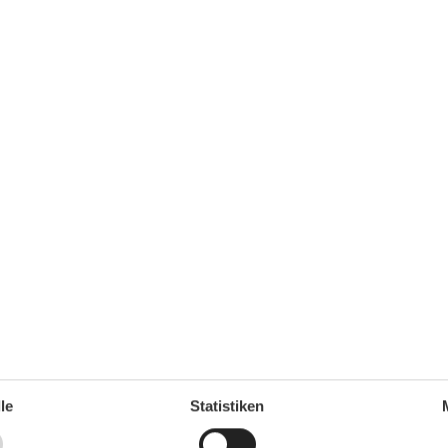
Fahrradunterstellmöglichkeit
Parkplatz
Unterkünfte
Fahrradraum abschließbar
Nichtraucherhaus
Radfreundlich
Wanderfreundlich
ganze Jahr einen Kurzurlaub zu machen, typischerweise
le
Statistiken