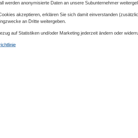
all werden anonymisierte Daten an unsere Subunternehmer weitergele
okies akzeptieren, erklären Sie sich damit einverstanden (zusätzlich
Serviceeinrichtungen
tingzwecke an Dritte weitergeben.
Backofen
Bad/WC
Bezug auf Statistiken und/oder Marketing jederzeit ändern oder widerr
BADEWANNE
00 m
Balkon
chtlinie
00 m
Doppelbett
50 m
Dusche/WC
00 m
Gefriermöglichkeit
00 m
Heizung
00 m
Hochstuhl
1 km
Kühlschrank
Nichtraucher
Reise-/Kinderbett
57 m²
Schlafsofa
Schlafzimmer
Separate Küche
Tiere nicht erlaubt
TV
Umliegende einrichtungen