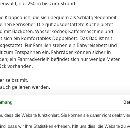
enwald, nur 250 m bis zum Strand
 Klappcouch, die sich bequem als Schlafgelegenheit
einen Fernseher. Die gut ausgestattete Küche bietet
erd mit Backofen, Wasserkocher, Kaffeemaschine und
t sich ein komfortables Doppelbett. Das Bad ist mit
gestattet. Für Familien stehen ein Babyreisebett und
dt zum Entspannen ein. Fahrräder können sicher in
den; ein Fahrradverleih befindet sich nur wenige Meter
tück vorhanden.
r selbst mit.
 auch geliehen werden.
mmung
Det
ndreinigung ist im Preis enthalten.
r, dass die Website funktioniert, Sie können sie daher nicht deaktivie
d, dass wir Ihre Statistiken erheben, hilft uns dies, die Website zu 