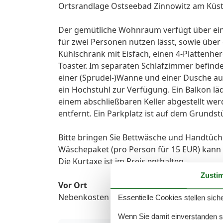
Ortsrandlage Ostseebad Zinnowitz am Küst
Der gemütliche Wohnraum verfügt über eine
für zwei Personen nutzen lässt, sowie über 
Kühlschrank mit Eisfach, einen 4-Plattenh
Toaster. Im separaten Schlafzimmer befinde
einer (Sprudel-)Wanne und einer Dusche aus
ein Hochstuhl zur Verfügung. Ein Balkon lä
einem abschließbaren Keller abgestellt wer
entfernt. Ein Parkplatz ist auf dem Grunds
Bitte bringen Sie Bettwäsche und Handtüche
Wäschepaket (pro Person für 15 EUR) kann
Die Kurtaxe ist im Preis enthalten.
Zusti
Vor Ort
Nebenkosten (Strom, Wasser, Heizung) und E
Essentielle Cookies stellen siche
Wenn Sie damit einverstanden sin