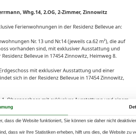
Herrmann, Whg.14, 2.OG, 2-Zimmer, Zinnowitz
xklusive Ferienwohnungen in der Residenz Bellevue an:
ohnungen Nr. 13 und Nr.14 (jeweils ca.62 m²), die auf
ss vorhanden sind, mit exklusiver Ausstattung und
r Residenz Bellevue in 17454 Zinnowitz, Heimweg 8.
Erdgeschoss mit exklusiver Ausstattung und einer
det sich in der Residenz Bellevue in 17454 Zinnowitz,
m 1. Obergeschoss mit exklusiver Ausstattung und einem
t sich in der Residenz Bellevue in 17454 Zinnowitz,
mmung
Det
r, dass die Website funktioniert, Sie können sie daher nicht deaktivie
aren (Heizung, Strom, Wasser) zum Klima- und
d, dass wir Ihre Statistiken erheben, hilft uns dies, die Website zu 