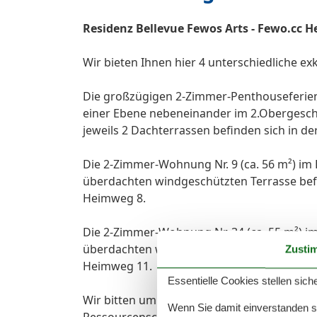
Residenz Bellevue Fewos Arts - Fewo.cc 
Wir bieten Ihnen hier 4 unterschiedliche e
Die großzügigen 2-Zimmer-Penthouseferienw
einer Ebene nebeneinander im 2.Obergescho
jeweils 2 Dachterrassen befinden sich in de
Die 2-Zimmer-Wohnung Nr. 9 (ca. 56 m²) im 
überdachten windgeschützten Terrasse befin
Heimweg 8.
Die 2-Zimmer-Wohnung Nr. 34 (ca. 55 m²) i
überdachten windgeschützten Balkon befinde
Zusti
Heimweg 11.
Essentielle Cookies stellen siche
Wir bitten um Ihre Mithilfe beim Energiesp
Wenn Sie damit einverstanden sin
Ressourcenschutz.