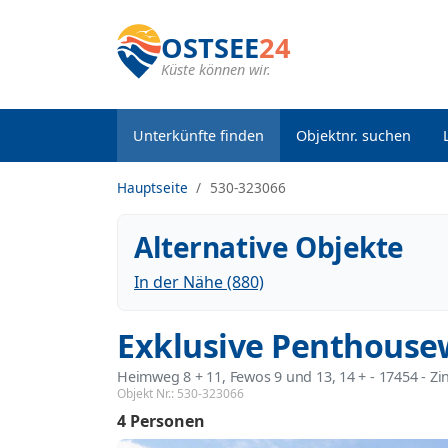
OSTSEE
24
Küste können wir.
Unterkünfte finden
Objektnr. suchen
Hauptseite
530-323066
Alternative Objekte
In der Nähe (880)
Exklusive Penthous
Heimweg 8 + 11, Fewos 9 und 13, 14 +
 - 17454
 - Z
Objekt Nr.:
530-323066
4 Personen