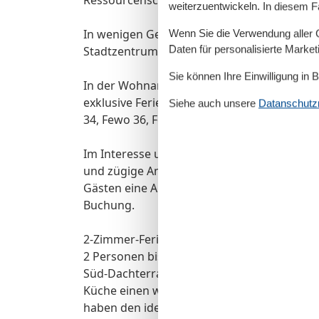
weiterzuentwickeln. In diesem F
In wenigen Gehminuten erreichen Sie die O
Wenn Sie die Verwendung aller Co
Daten für personalisierte Marke
Stadtzentrum von Zinnowitz.
Sie können Ihre Einwilligung in 
In der Wohnanlage Residenz Bellevue verm
exklusive Ferienwohnungen (Fewo 6, Fewo 9
Siehe auch unsere
Datanschutzri
34, Fewo 36, Fewo 38, Fewo 39, Fewo 41, Fe
Im Interesse unsere Gäste freuen wir uns w
und zügige Anreise zu Ihrem Urlaubsdomiz
Gästen eine An- und Abreise jeweils von So
Buchung.
2-Zimmer-Ferienwohnungen im Penthouse (
2 Personen bis 4 Personen (ca. 62 m²) mit
Süd-Dachterrassen. Balkontüren zu den 2
Küche einen wunderbare Panoramablicke üb
haben den identischen Grundriss, nur gespi