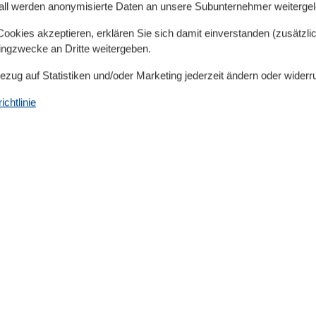
all werden anonymisierte Daten an unsere Subunternehmer weitergele
stsee mit seinem herrlichen Sandstrand oder das
okies akzeptieren, erklären Sie sich damit einverstanden (zusätzlich
tingzwecke an Dritte weitergeben.
Bezug auf Statistiken und/oder Marketing jederzeit ändern oder widerr
ietet die Ferienwohnungsvermittlung Herrmann
, Fewo 13, Fewo 14, Fewo 23, Fewo 32, Fewo 33, Fewo
chtlinie
wo 43, Fewo 49, Fewo 58).
enn Sie auch in der Hauptreisezeit eine unbeschwerte
il haben. Aus diesem Grunde empfehlen wir unseren
nntag bis Freitag und freuen uns auf eine entsprechende
2.OG, Wohnung 13 + 14) mit gehobener Ausstattung für
 Wohn- und Esszimmer, Schlafzimmer, Küche, Bad und 2
 Dachterrassen gewähren vom Wohnzimmer und der
er die Insel und das Achterwasser. Beide Wohnungen
egelt.