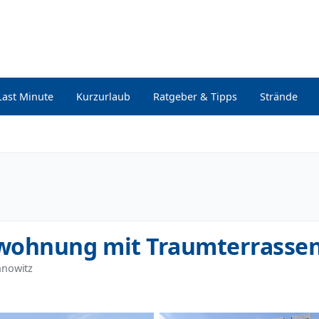
Last Minute
Kurzurlaub
Ratgeber & Tipps
Strände
ewohnung mit Traumterrasse
innowitz