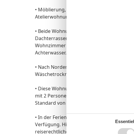
• Möblierung, Dekoration, vor allem aber a
Atelierwohnung mit ihren Schrägen, Gaub
• Beide Wohnungen verfügen über Wohn- un
Dachterrassen. Bodentiefe Fenster und Ba
Wohnzimmer und der Küche einen wunderba
Achterwasser.
• Nach Norden hin liegen das Schlafzimme
Wäschetrockner, Badewanne und Fenster.
• Diese Wohnung wurde vom DTV (Deutscher
mit 2 Personen klassifiziert. Bei einer Bel
Standard von 4-Sternen nicht mehr gewährl
• In der Ferienwohnung steht Ihnen kostenf
Essentiel
Verfügung. Hierbei handelt es sich um eine f
reiserechtlichen Sinne zugesicherte Eigen