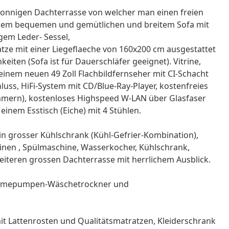
sonnigen Dachterrasse von welcher man einen freien
einem bequemen und gemütlichen und breitem Sofa mit
gem Leder- Sessel,
atze mit einer Liegeflaeche von 160x200 cm ausgestattet
eiten (Sofa ist für Dauerschläfer geeignet). Vitrine,
, einem neuen 49 Zoll Flachbildfernseher mit CI-Schacht
ss, HiFi-System mit CD/Blue-Ray-Player, kostenfreies
mmern), kostenloses Highspeed W-LAN über Glasfaser
einem Esstisch (Eiche) mit 4 Stühlen.
ein grosser Kühlschrank (Kühl-Gefrier-Kombination),
hinen , Spülmaschine, Wasserkocher, Kühlschrank,
eiteren grossen Dachterrasse mit herrlichem Ausblick.
ärmepumpen-Wäschetrockner und
mit Lattenrosten und Qualitätsmatratzen, Kleiderschrank