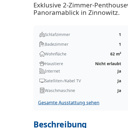
Exklusive 2-Zimmer-Penthous
Panoramablick in Zinnowitz.
Schlafzimmer
1
Badezimmer
1
Wohnfläche
62 m²
Haustiere
Nicht erlaubt
Internet
Ja
Satelliten-/Kabel TV
Ja
Waschmaschine
Ja
Gesamte Ausstattung sehen
Beschreibung