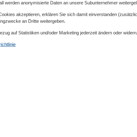
all werden anonymisierte Daten an unsere Subunternehmer weitergele
okies akzeptieren, erklären Sie sich damit einverstanden (zusätzlich
tingzwecke an Dritte weitergeben.
Serviceeinrichtungen
Bezug auf Statistiken und/oder Marketing jederzeit ändern oder widerr
Balkon
chtlinie
Bettwäsche
Doppelbett
,3 km
Dusche/WC
1 km
Heizung
1 km
Haartrockner
1 km
Insektenschutz/Gaze
9 km
Internet - WLAN
,6 km
Kabel / Sat
1 km
Kaffeemaschine
1 km
Küche (Pantry/Mini)
,5 km
Kühlschrank
1 km
Mikrowelle
,5 km
Nichtraucher
,5 km
Rauchmelder
1 km
Reinigungsutensilien
00 m
Schlafzimmer