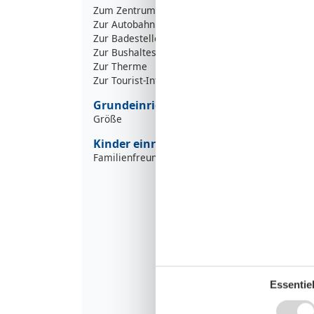
Zum Zentrum
Zur Autobahn
4
Zur Badestelle/Gewässer
1
Zur Bushaltestelle
Zur Therme
1
Zur Tourist-Information
1
Grundeinrichtungen
Größe
Kinder einrichtungen
Familienfreundlich
Essentiel