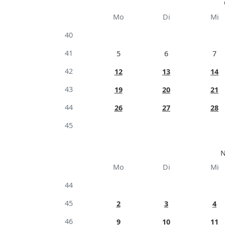
Mo
Di
Mi
40
41
5
6
7
42
12
13
14
43
19
20
21
44
26
27
28
45
N
Mo
Di
Mi
44
45
2
3
4
46
9
10
11