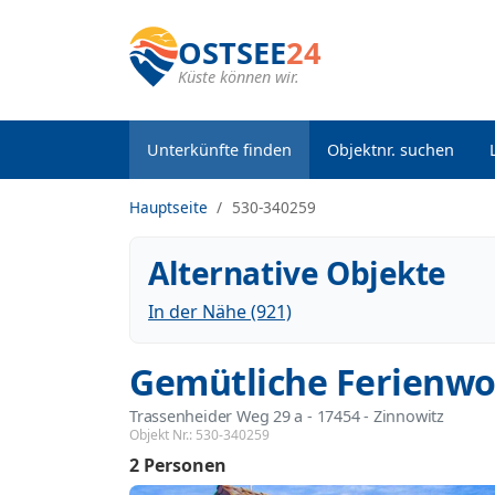
OSTSEE
24
Küste können wir.
Unterkünfte finden
Objektnr. suchen
Hauptseite
530-340259
Alternative Objekte
In der Nähe (921)
Gemütliche Ferienwo
Trassenheider Weg 29 a
 - 17454
 - Zinnowitz
Objekt Nr.:
530-340259
2 Personen