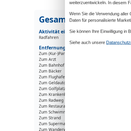
weiterzuentwickeln. In diesem F
Wenn Sie die Verwendung aller Co
Gesamte Ausstattung
Daten für personalisierte Marke
Aktivität einrichtungen
Sie können Ihre Einwilligung in 
Radfahren
Siehe auch unsere
Datanschutzri
Entfernungen
Zum (Kur-)Park/Wald
1
Zum Arzt
Zum Bahnhof
Zum Bäcker
Zum Flughafen
3
Zum Geldautomaten/Bank
1
Zum Golfplatz
3
Zum Krankenhaus/Klinik
1
Zum Radweg
1
Zum Restaurant
Zum Schwimm-/Spaßbad
1
Zum Strand
1
Zum Supermarkt
Zum Wanderweg
5