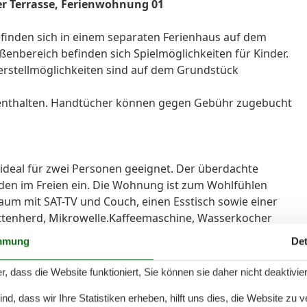
r Terrasse, Ferienwohnung 01
finden sich in einem separaten Ferienhaus auf dem
enbereich befinden sich Spielmöglichkeiten für Kinder.
terstellmöglichkeiten sind auf dem Grundstück
s enthalten. Handtücher können gegen Gebühr zugebucht
ideal für zwei Personen geeignet. Der überdachte
nden im Freien ein. Die Wohnung ist zum Wohlfühlen
aum mit SAT-TV und Couch, einen Esstisch sowie einer
attenherd, Mikrowelle.Kaffeemaschine, Wasserkocher
ist mit einem Doppelbett ausgestattet. Das Badezimmer
mmung
Det
d Haartrockner. WLAN steht Ihnen während des
 Bettwäsche ist im Gesamtpreis bereits enthalten.
r, dass die Website funktioniert, Sie können sie daher nicht deaktivie
t oder selbst mitgebracht werden(bitte bei Buchung
d, dass wir Ihre Statistiken erheben, hilft uns dies, die Website zu 