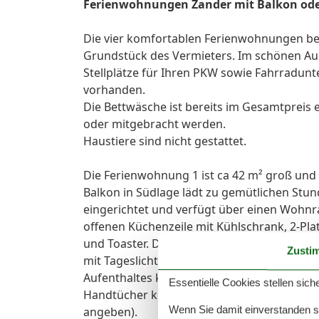
Ferienwohnungen Zander mit Balkon ode
Die vier komfortablen Ferienwohnungen be
Grundstück des Vermieters. Im schönen Auß
Stellplätze für Ihren PKW sowie Fahrradun
vorhanden.
Die Bettwäsche ist bereits im Gesamtprei
oder mitgebracht werden.
Haustiere sind nicht gestattet.
Die Ferienwohnung 1 ist ca 42 m² groß und 
Balkon in Südlage lädt zu gemütlichen Stu
eingerichtet und verfügt über einen Wohnr
offenen Küchenzeile mit Kühlschrank, 2-Pl
und Toaster. Das gemütliche Schlafzimmer 
Zusti
mit Tageslicht verfügt über Dusche/WC un
Aufenthaltes kostenfrei zur Verfügung. Die
Essentielle Cookies stellen siche
Handtücher können gegen Gebühr zugebuch
Wenn Sie damit einverstanden sin
angeben).