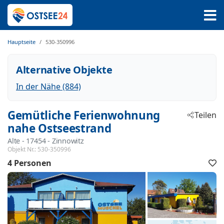
Hauptseite
530-350996
Alternative Objekte
In der Nähe (884)
Gemütliche Ferienwohnung
Teilen
nahe Ostseestrand
Alte
 - 17454
 - Zinnowitz
Objekt Nr.:
530-350996
4 Personen
F
h