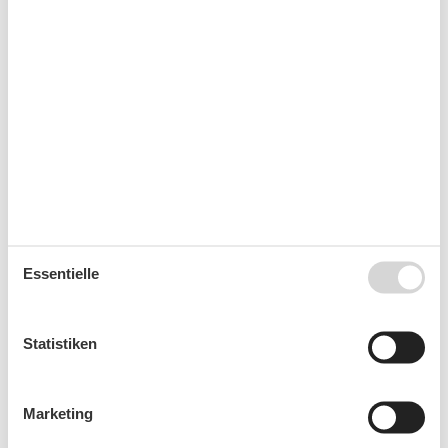
38
14
15
16
17
18
19
20
39
21
22
23
24
25
26
27
40
28
29
30
41
Oktober 2026
Mo
Di
Mi
Do
Fr
Sa
So
40
1
2
3
4
41
5
6
7
8
9
10
11
Essentielle
42
12
13
14
15
16
17
18
43
19
20
21
22
23
24
25
Statistiken
44
26
27
28
29
30
31
45
Marketing