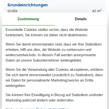
Grundeinrichtungen
Größe
42 m²
Zustimmung
Details
Kinder einrichtungen
Familienfreundlich
Essentielle Cookies stellen sicher, dass die Website
Spielplatz
funktioniert, Sie können sie daher nicht deaktivieren.
Serviceeinrichtungen
Wenn Sie damit einverstanden sind, dass wir Ihre Statistiken
Balkon
erheben, hilft uns dies, die Website zu verbessern und
Bettwäsche
weiterzuentwickeln. In diesem Fall werden anonymisierte
Dusche/WC
Daten an unsere Subunternehmer weitergeleitet.
Handtücher
Haustiere erlaubt oder auf Anfrage
Wenn Sie die Verwendung aller Cookies akzeptieren, erklären
Heizung
Sie sich damit einverstanden (zusätzlich zu Statistiken), dass
Hochstuhl
wir Daten für personalisierte Marketingzwecke an Dritte
Internet - WLAN
weitergeben.
Kabel / Sat
Kaffeemaschine
Sie können Ihre Einwilligung in Bezug auf Statistiken und/oder
Küche (Pantry/Mini)
Marketing jederzeit ändern oder widerrufen.
Kühlschrank
Mikrowelle