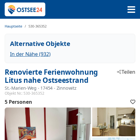
Hauptseite
530-365352
Alternative Objekte
In der Nähe (932)
Renovierte Ferienwohnung
Teilen
Litus nahe Ostseestrand
St.-Marien-Weg
 - 17454
 - Zinnowitz
Objekt Nr.:
530-365352
5 Personen
F
h