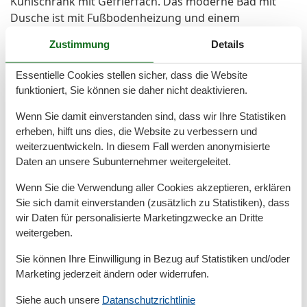
Kühlschrank mit Gefrierfach. Das moderne Bad mit
Dusche ist mit Fußbodenheizung und einem
elektrischen Handtuchtrockner ausgestattet. Auf dem
Zustimmung
Details
Balkon können Sie ihren Abend gemütlich ein- und
ausklingen lassen. Alle Fenster wurden mit Jalousien
Essentielle Cookies stellen sicher, dass die Website
versehen. Selbstverständlich gehört zu Ihrer Wohnung
funktioniert, Sie können sie daher nicht deaktivieren.
auch ein gekennzeichneten PKW-Stellplatz.
Das Rauchen ist in dieser Wohnung nicht gestattet.
Wenn Sie damit einverstanden sind, dass wir Ihre Statistiken
erheben, hilft uns dies, die Website zu verbessern und
weiterzuentwickeln. In diesem Fall werden anonymisierte
Daten an unsere Subunternehmer weitergeleitet.
Gesamte Ausstattung
Wenn Sie die Verwendung aller Cookies akzeptieren, erklären
Aktivität einrichtungen
Sie sich damit einverstanden (zusätzlich zu Statistiken), dass
Golf
wir Daten für personalisierte Marketingzwecke an Dritte
Radfahren
weitergeben.
Reiten
Sie können Ihre Einwilligung in Bezug auf Statistiken und/oder
Entfernungen
Marketing jederzeit ändern oder widerrufen.
Zum (Kur-)Park/Wald
100 m
Siehe auch unsere
Datanschutzrichtlinie
Zum Bahnhof
1 km