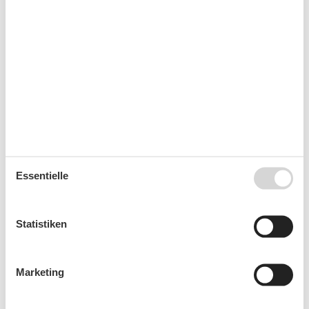
Internet im öff. Bereich
Nichtraucherhaus
Wanderfreundlich
Kurzurlaub
Es besteht eine begrenzte Möglichkeit das ganze Jahr
einen Kurzurlaub zu machen, typischerweise
außerhalb der Hochsaison.
Essentielle
Kalender
Statistiken
Ankunft
Marketing
August 2026