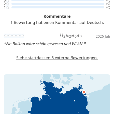
3
(0)
2
(0)
1
(0)
Kommentare
1 Bewertung hat einen Kommentar auf Deutsch.
2
2
0
7
Erwachsene
Kinder
2026 Juli
Haustiere
Übern
Ein Balkon wäre schön gewesen und WLAN
Siehe stattdessen 6 externe Bewertungen.