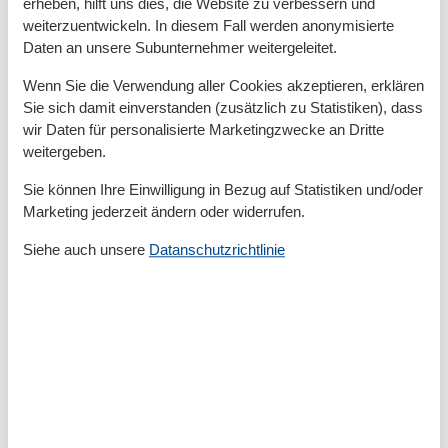
erheben, hilft uns dies, die Website zu verbessern und
Grundeinrichtungen
weiterzuentwickeln. In diesem Fall werden anonymisierte
Größe
70 m²
Daten an unsere Subunternehmer weitergeleitet.
Kinder einrichtungen
Wenn Sie die Verwendung aller Cookies akzeptieren, erklären
Familienfreundlich
Sie sich damit einverstanden (zusätzlich zu Statistiken), dass
wir Daten für personalisierte Marketingzwecke an Dritte
Serviceeinrichtungen
weitergeben.
Backofen
Bettwäsche
Sie können Ihre Einwilligung in Bezug auf Statistiken und/oder
Doppelbett
Marketing jederzeit ändern oder widerrufen.
Dusche
Dusche/WC
Siehe auch unsere
Datanschutzrichtlinie
Einzelbett
Gefriermöglichkeit
Getrennt stehende Betten
Handtücher
Heizung
Hochstuhl
Holz- oder Parkettböden
Infrarot-Kabine
Kabel / Sat