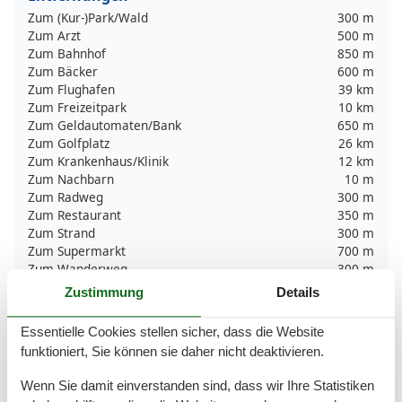
Zum (Kur-)Park/Wald
300 m
Zum Arzt
500 m
Zum Bahnhof
850 m
Zum Bäcker
600 m
Zum Flughafen
39 km
Zum Freizeitpark
10 km
Zum Geldautomaten/Bank
650 m
Zum Golfplatz
26 km
Zum Krankenhaus/Klinik
12 km
Zum Nachbarn
10 m
Zum Radweg
300 m
Zum Restaurant
350 m
Zum Strand
300 m
Zum Supermarkt
700 m
Zum Wanderweg
300 m
Zum Zentrum
600 m
Zustimmung
Details
Zur Autobahn
40 km
Zur Badestelle/Gewässer
300 m
Essentielle Cookies stellen sicher, dass die Website
Zur Bushaltestelle
300 m
funktioniert, Sie können sie daher nicht deaktivieren.
Zur Therme
280 m
Zur Tourist-Information
650 m
Wenn Sie damit einverstanden sind, dass wir Ihre Statistiken