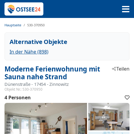
Hauptseite
530-370950
Alternative Objekte
In der Nähe (898)
Moderne Ferienwohnung mit
Teilen
Sauna nahe Strand
Dünenstraße
 - 17454
 - Zinnowitz
Objekt Nr.:
530-370950
4 Personen
F
h