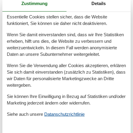
• Küche mit Esstisch und 4 Stühlen und Einbauküche
Zustimmung
Details
inkl. Herd, Backofen, Mikrowelle, Eierkocher, Toaster,
Spülmaschine, Wasserkocher, Kaffeemaschine,
Essentielle Cookies stellen sicher, dass die Website
Kaffeepadmaschine, Kühl-/Gefrierkombination und
funktioniert, Sie können sie daher nicht deaktivieren.
reichlich Geschirr;
Wenn Sie damit einverstanden sind, dass wir Ihre Statistiken
erheben, hilft uns dies, die Website zu verbessern und
• modernes Schlafzimmer mit Massivholz-Doppelbett
weiterzuentwickeln. In diesem Fall werden anonymisierte
(Liegefläche 180 x 200 cm) in Komforthöhe.
Daten an unsere Subunternehmer weitergeleitet.
Geräumiger Kleiderschrank, Nachttischen und
dimmbaren Lampen, Kommode, Sessel, Safe und
Wenn Sie die Verwendung aller Cookies akzeptieren, erklären
Flachbildfernseher;
Sie sich damit einverstanden (zusätzlich zu Statistiken), dass
wir Daten für personalisierte Marketingzwecke an Dritte
• Renoviertes Badezimmer (Februar 2025) mit neuer
weitergeben.
großer begehbarer Dusche, WC, Waschbecken,
Sie können Ihre Einwilligung in Bezug auf Statistiken und/oder
Waschmaschine und Handtuchheizkörper;
Marketing jederzeit ändern oder widerrufen.
• Eingangsbereich mit modernem Ganzkörperspiegel,
Siehe auch unsere
Datanschutzrichtlinie
Garderobenpaneele mit Schuhschrank und Sitzbank;