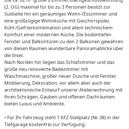
Die ca. 62 m² große 2-Zimmer-Dachgeschosswohnung
(2. OG) maximal für bis zu 3 Personen besitzt zur
Südseite hin ein geräumiges Wohn-/Esszimmer und
eine großzügige Wohnküche mit Geschirrspüler,
Kühl-/Gefrierkombination und allem technischem
Komfort einer modernen Küche. Die bodentiefen
Fenster und Balkontüren zu den 2 Balkonen gewähren
von diesen Räumen wunderbare Panoramablicke über
die Insel.
Nach Norden hin liegen das Schlafzimmer und das
große neu renovierte Badezimmer mit
Waschmaschine, großer neuer Dusche und Fenster.
Möblierung, Dekoration, vor allem aber auch der
architektonische Entwurf unserer Atelierwohnung mit
ihren Schrägen, Gauben und offenen Dachräumen
bieten Luxus und Ambiente.
• Für Ihr Fahrzeug steht 1 KFZ-Stellplatz (Nr. 38) in der
Tiefgarage kostenfrei zur Verfügung.