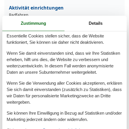
Aktivität einrichtungen
Radfahren
Zustimmung
Details
Entfernungen
Zum (Kur-)Park/Wald
600 m
Essentielle Cookies stellen sicher, dass die Website
Zum Arzt
300 m
funktioniert, Sie können sie daher nicht deaktivieren.
Zum Bahnhof
650 m
Zum Bäcker
600 m
Wenn Sie damit einverstanden sind, dass wir Ihre Statistiken
Zum Flughafen
30 km
erheben, hilft uns dies, die Website zu verbessern und
Zum Geldautomaten/Bank
600 m
weiterzuentwickeln. In diesem Fall werden anonymisierte
Zum Golfplatz
30 km
Daten an unsere Subunternehmer weitergeleitet.
Zum Krankenhaus/Klinik
7 km
Zum Radweg
200 m
Wenn Sie die Verwendung aller Cookies akzeptieren, erklären
Zum Restaurant
300 m
Sie sich damit einverstanden (zusätzlich zu Statistiken), dass
Zum Schwimm-/Spaßbad
200 m
wir Daten für personalisierte Marketingzwecke an Dritte
Zum Strand
700 m
weitergeben.
Zum Supermarkt
600 m
Zum Wanderweg
500 m
Sie können Ihre Einwilligung in Bezug auf Statistiken und/oder
Zum Zentrum
600 m
Marketing jederzeit ändern oder widerrufen.
Zur Autobahn
30 km
Zur Badestelle/Gewässer
700 m