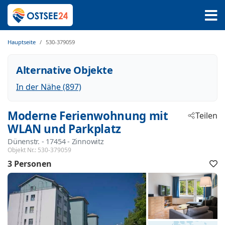
Hauptseite
530-379059
Alternative Objekte
In der Nähe (897)
Moderne Ferienwohnung mit
Teilen
WLAN und Parkplatz
Dünenstr.
 - 17454
 - Zinnowitz
Objekt Nr.:
530-379059
3 Personen
F
h