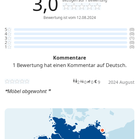
3,0
Bezogen auf
1
Bewertung
Bewertung ist vom 12.08.2024
5
(0)
4
(0)
3
(1)
2
(0)
1
(0)
Kommentare
1 Bewertung hat einen Kommentar auf Deutsch.
2
0
0
9
Erwachsene
2024 August
Kinder
Haustiere
Übern
Möbel abgewohnt