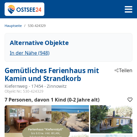
Hauptseite
530-424329
Alternative Objekte
In der Nähe (948)
Gemütliches Ferienhaus mit
Teilen
Kamin und Strandkorb
Kiefernweg
 - 17454
 - Zinnowitz
Objekt Nr.:
530-424329
7 Personen
davon 1 Kind (0-2 Jahre alt)
F
h