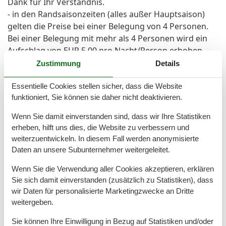
Dank für Ihr Verständnis.
- in den Randsaisonzeiten (alles außer Hauptsaison)
gelten die Preise bei einer Belegung von 4 Personen.
Bei einer Belegung mit mehr als 4 Personen wird ein
Aufschlag von EUR 5,00 pro Nacht/Person erhoben
~
Zustimmung
Details
ACHTUNG:
- Es stehen zwei Fahrräder zur kostenlosen Nutzung
Essentielle Cookies stellen sicher, dass die Website
funktioniert, Sie können sie daher nicht deaktivieren.
zur Verfügung. Die Nutzung der Fahrräder erfolgt auf
eigene Gefahr.
Wenn Sie damit einverstanden sind, dass wir Ihre Statistiken
- Die Gäste können kostenfrei WLAN & die
erheben, hilft uns dies, die Website zu verbessern und
Waschmaschine nutzen. Hier handelt es sich um eine
weiterzuentwickeln. In diesem Fall werden anonymisierte
freiwillige Zusatzleistung, also keine im
Daten an unsere Subunternehmer weitergeleitet.
reiserechtlichen Sinne zugesicherte Eigenschaft der
Wenn Sie die Verwendung aller Cookies akzeptieren, erklären
Ferienwohnung. Mietminderung kann demnach bei
Sie sich damit einverstanden (zusätzlich zu Statistiken), dass
Ausfall der Anlage oder Teilen derselben oder auch
wir Daten für personalisierte Marketingzwecke an Dritte
eines Routers nicht geltend gemacht werden.
weitergeben.
~
Zusätzliche Preise
Sie können Ihre Einwilligung in Bezug auf Statistiken und/oder