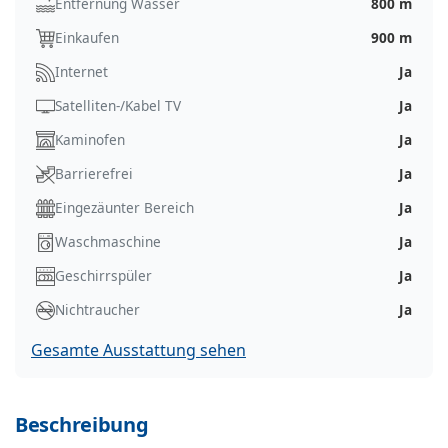
Entfernung Wasser
800 m
Einkaufen
900 m
Internet
Ja
Satelliten-/Kabel TV
Ja
Kaminofen
Ja
Barrierefrei
Ja
Eingezäunter Bereich
Ja
Waschmaschine
Ja
Geschirrspüler
Ja
Nichtraucher
Ja
Gesamte Ausstattung sehen
Beschreibung