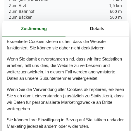
Zum Arzt
1,5 km
Zum Bahnhof
600 m
Zum Bäcker
500 m
Zum Flughafen
35 km
Zustimmung
Details
Zum Freizeitpark
10 km
Zum Geldautomaten/Bank
1 km
Zum Golfplatz
24 km
Essentielle Cookies stellen sicher, dass die Website
Zum Krankenhaus/Klinik
10 km
funktioniert, Sie können sie daher nicht deaktivieren.
Zum Radweg
400 m
Zum Restaurant
900 m
Wenn Sie damit einverstanden sind, dass wir Ihre Statistiken
Zum Schwimm-/Spaßbad
30 km
erheben, hilft uns dies, die Website zu verbessern und
Zum Strand
1,5 km
weiterzuentwickeln. In diesem Fall werden anonymisierte
Zum Supermarkt
900 m
Daten an unsere Subunternehmer weitergeleitet.
Zum Wanderweg
1,5 km
Zum Zentrum
800 m
Wenn Sie die Verwendung aller Cookies akzeptieren, erklären
Zur Autobahn
38 km
Sie sich damit einverstanden (zusätzlich zu Statistiken), dass
Zur Badestelle/Gewässer
1,6 km
wir Daten für personalisierte Marketingzwecke an Dritte
Zur Bushaltestelle
600 m
weitergeben.
Zur Therme
1,7 km
Zur Tourist-Information
1,5 km
Sie können Ihre Einwilligung in Bezug auf Statistiken und/oder
Marketing jederzeit ändern oder widerrufen.
Grundeinrichtungen