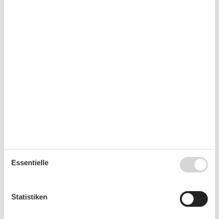
Internet - WLAN
Kaffeemaschine
Küche (offen)
Kühlschrank
Nichtraucher
Schlafsofa
Schlafzimmer
Spülmaschine
Teppichboden
Tiere nicht erlaubt
Toaster
TV - Flachbild
Wasserkocher
Umliegende einrichtungen
Tiefgarage
Essentielle
Unterkünfte
Energiespar-Beleuchtung
Statistiken
Internet im öff. Bereich
Mit ÖPNV erreichbar