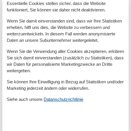
• Das Schlafzimmer verfügt über ein Doppelbett (ca.
Essentielle Cookies stellen sicher, dass die Website
180 x 200 cm), 2 Nachttischen, einem Kleiderschrank
funktioniert, Sie können sie daher nicht deaktivieren.
und einer Garderobe.
Wenn Sie damit einverstanden sind, dass wir Ihre Statistiken
erheben, hilft uns dies, die Website zu verbessern und
• Bad mit Badewanne und Duschabtrennung, WC,
weiterzuentwickeln. In diesem Fall werden anonymisierte
Waschbecken und ein Handtuchtrockenheizkörper.
Daten an unsere Subunternehmer weitergeleitet.
• Die Fußböden im Wohnzimmer, Flur und
Wenn Sie die Verwendung aller Cookies akzeptieren, erklären
Schlafzimmer haben einen Teppich, Bad und
Sie sich damit einverstanden (zusätzlich zu Statistiken), dass
Küchenbereich haben einen Fliesenfußboden.
wir Daten für personalisierte Marketingzwecke an Dritte
weitergeben.
Vor Ort
Sie können Ihre Einwilligung in Bezug auf Statistiken und/oder
Die Schlüsselübergabe erfolgt nach telefonischer
Marketing jederzeit ändern oder widerrufen.
Vereinbarung.
Siehe auch unsere
Datanschutzrichtlinie
Gesamte Ausstattung
Aktivität einrichtungen