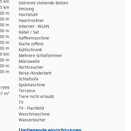
5 km
Getrennt stehende Betten
5 km
Heizung
00 m
Hochstuhl
00 m
Haartrockner
00 m
Internet - WLAN
00 m
Kabel / Sat
00 m
Kaffeemaschine
00 m
Küche (offen)
00 m
Kühlschrank
0 km
Mehrere Schlafzimmer
00 m
Mikrowelle
00 m
Nichtraucher
00 m
Reise-/Kinderbett
Schlafsofa
Spülmaschine
1999
Terrasse
67 m²
Tiere nicht erlaubt
TV
TV - Flachbild
Waschmaschine
Wasserkocher
Umliegende einrichtungen