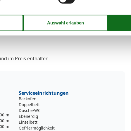
derhaken für Kinder. In dieser Nische steht auch der
Stühle und Liegen, sowie Reinigungsmaterialien und
nd im Preis enthalten.
Serviceeinrichtungen
Backofen
Doppelbett
Dusche/WC
00 m
Ebenerdig
00 m
Einzelbett
00 m
Gefriermöglichkeit