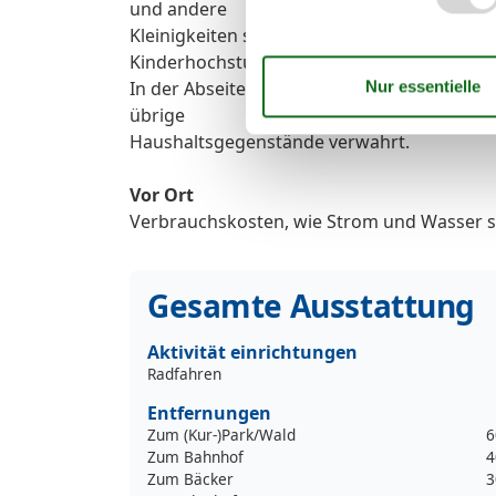
und andere
Kleinigkeiten sowie eine Garderobe und Klei
Kinderhochstuhl.
In der Abseite hinter dem Vorhang werden 
übrige
Haushaltsgegenstände verwahrt.
Vor Ort
Verbrauchskosten, wie Strom und Wasser si
Gesamte Ausstattung
Aktivität einrichtungen
Radfahren
Entfernungen
Zum (Kur-)Park/Wald
6
Zum Bahnhof
4
Zum Bäcker
3