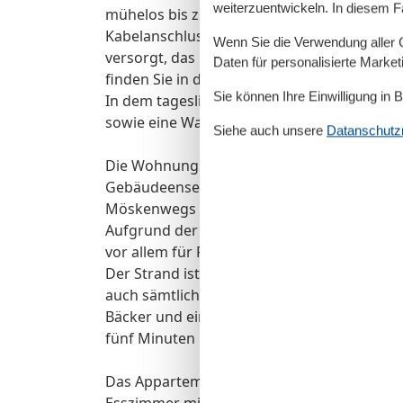
weiterzuentwickeln. In diesem F
mühelos bis zu acht Personen Platz . Des w
Kabelanschluss, CD/DVD-Spieler sowie ein 
Wenn Sie die Verwendung aller Co
versorgt, das Gästen der Wohnung zur Verf
Daten für personalisierte Marke
finden Sie in dem großen Sideboard eine Re
Sie können Ihre Einwilligung in 
In dem tageslichtgefluteten Duschbad befi
sowie eine Waschmaschine.
Siehe auch unsere
Datanschutzri
Die Wohnung befindet sich im Erdgeschoss
Gebäudeensemble Ostseequartett gehört. Di
Möskenwegs und damit in absoluter Ruhe.
Aufgrund der kindgerechten Ausstattung s
vor allem für Familien und Senioren geeigne
Der Strand ist ca. 700 Meter von der Wohn
auch sämtliche Geschäfte, Restaurants und
Bäcker und ein Discount-Supermarkt Discou
fünf Minuten Fußweg entfernt.
Das Appartement verfügt über drei Zimmer
Esszimmer mit voll ausgestatteter Küchenze