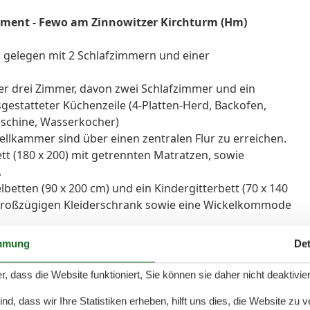
ement - Fewo am Zinnowitzer Kirchturm (Hm)
ig gelegen mit 2 Schlafzimmern und einer
r drei Zimmer, davon zwei Schlafzimmer und ein
estatteter Küchenzeile (4-Platten-Herd, Backofen,
aschine, Wasserkocher)
lkammer sind über einen zentralen Flur zu erreichen.
tt (180 x 200) mit getrennten Matratzen, sowie
.
lbetten (90 x 200 cm) und ein Kindergitterbett (70 x 140
n großzügigen Kleiderschrank sowie eine Wickelkommode
d den angrenzenden Garten erreichen Sie über das
mmung
Det
le nebst passendem Esstisch zur Verfügung.
r, dass die Website funktioniert, Sie können sie daher nicht deaktivie
us einem Sofa und einem Sessel. Das Sofa kann bei
d, dass wir Ihre Statistiken erheben, hilft uns dies, die Website zu 
. An dem aus Massivholz gearbeiteten Esstisch haben