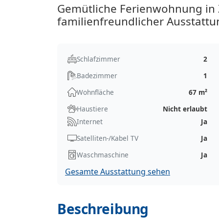
Gemütliche Ferienwohnung in 
familienfreundlicher Ausstatt
Schlafzimmer
2
Badezimmer
1
Wohnfläche
67 m²
Haustiere
Nicht erlaubt
Internet
Ja
Satelliten-/Kabel TV
Ja
Waschmaschine
Ja
Gesamte Ausstattung sehen
Beschreibung