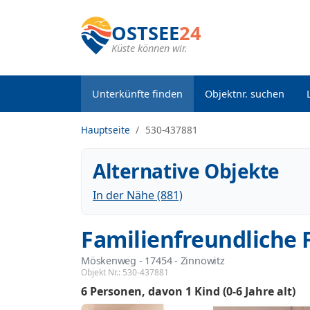
OSTSEE
24
Küste können wir.
Unterkünfte finden
Objektnr. suchen
Hauptseite
530-437881
Alternative Objekte
In der Nähe (881)
Familienfreundliche
Möskenweg
 - 17454
 - Zinnowitz
Objekt Nr.:
530-437881
6 Personen
davon 1 Kind (0-6 Jahre alt)