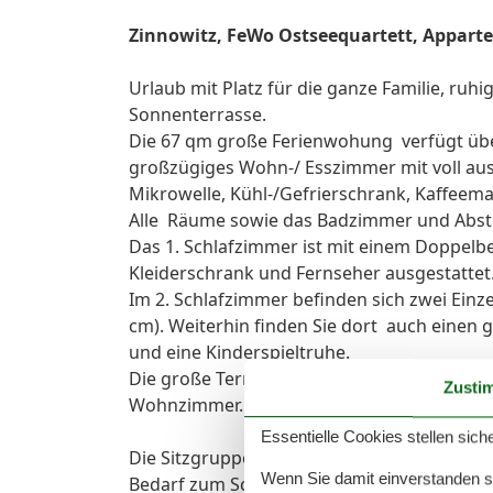
Zinnowitz, FeWo Ostseequartett, Appart
Urlaub mit Platz für die ganze Familie, ruh
Sonnenterrasse.
Die 67 qm große Ferienwohung verfügt übe
großzügiges Wohn-/ Esszimmer mit voll ausg
Mikrowelle, Kühl-/Gefrierschrank, Kaffeem
Alle Räume sowie das Badzimmer und Abstel
Das 1. Schlafzimmer ist mit einem Doppelbe
Kleiderschrank und Fernseher ausgestattet
Im 2. Schlafzimmer befinden sich zwei Einze
cm). Weiterhin finden Sie dort auch eine
und eine Kinderspieltruhe.
Die große Terrasse mit Südausrichtung un
Zusti
Wohnzimmer. Dort stehen Ihnen Gartenstüh
Essentielle Cookies stellen siche
Die Sitzgruppe im Wohnzimmer bestehent a
Wenn Sie damit einverstanden sin
Bedarf zum Schlafsofa ausgeklappt werden