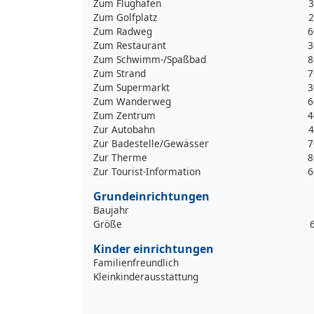
Zum Flughafen
3
Zum Golfplatz
2
Zum Radweg
6
Zum Restaurant
3
Zum Schwimm-/Spaßbad
8
Zum Strand
7
Zum Supermarkt
3
Zum Wanderweg
6
Zum Zentrum
4
Zur Autobahn
4
Zur Badestelle/Gewässer
7
Zur Therme
8
Zur Tourist-Information
6
Grundeinrichtungen
Baujahr
Größe
Kinder einrichtungen
Familienfreundlich
Kleinkinderausstattung