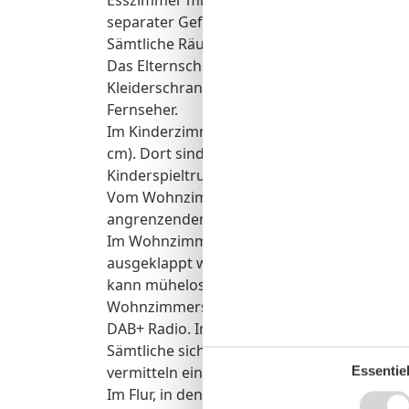
separater Gefriereinheit, Mikrowelle).
Sämtliche Räume sowie Bad und Abstellkamm
Das Elternschlafzimmer verfügt über ein Eh
Kleiderschrank und
Fernseher.
Im Kinderzimmer befinden sich zwei Einzelbe
cm). Dort sind auch ein großzügiger Kleid
Kinderspieltruhe mit Spielzeug untergebrac
Vom Wohnzimmer haben Sie Zugang auf die
angrenzenden Garten. Dort stehen Ihnen G
Im Wohnzimmer befindet sich eine Sitzgrup
ausgeklappt werden kann und zwei bequeme
kann mühelos erweitert werden, so dass bis
Wohnzimmers stehen ein Fernseher mit Kab
DAB+ Radio. In dem großen Sideboard finden
Sämtliche sich in der Wohnung befindlichen
vermitteln eine warme, behagliche Atmosp
Essentiel
Im Flur, in den Sie von der Eingangstür gel