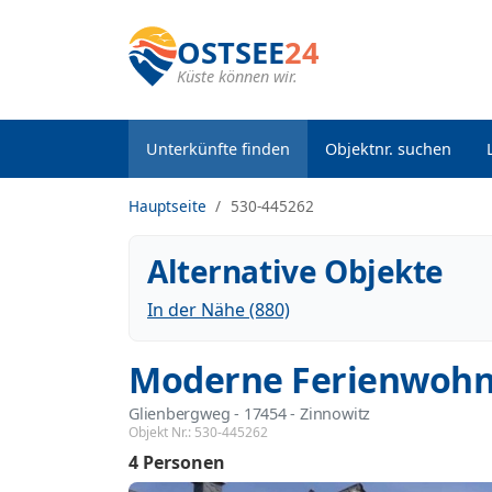
OSTSEE
24
Küste können wir.
Unterkünfte finden
Objektnr. suchen
Hauptseite
530-445262
Alternative Objekte
In der Nähe (880)
Moderne Ferienwohn
Glienbergweg
 - 17454
 - Zinnowitz
Objekt Nr.:
530-445262
4 Personen