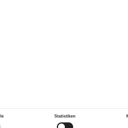
50 m
Mikrowelle
,5 km
Nichtraucher
50 m
Spülmaschine
,5 km
Terrasse
,5 km
Tiere nicht erlaubt
00 m
TV
TV - Flachbild
2011
Umliegende einrichtungen
65 m²
Parkplatz
Unterkünfte
Internet im öff. Bereich
Nichtraucherhaus
Wanderfreundlich
ganze Jahr einen Kurzurlaub zu machen, typischerweise
le
Statistiken