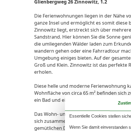
Glienbergweg 26 Zinnowitz, 1.2
Die Ferienwohnungen liegen in der Nähe vo
ganze Insel und ermöglicht es somit diese
Zinnowitz liegt, erstreckt sich über mehre
Sandstrand. Hier können Sie die Sonne ge
die umliegenden Wälder laden zum Erkunde
wandern gehen oder eine Fahrradtour mach
Umgebung einiges bieten. Auf der gesamten 
Groß und Klein. Zinnowitz ist das perfekte 
erholen.
Diese helle und moderne Ferienwohnung ka
Wohnfläche von circa 65 m² befinden sich 
ein Bad und eine Terrasse.
Zusti
Das Wohn- und Esszimmer mit Fernseher un
Essentielle Cookies stellen siche
sich zusammen in der Wohnung zu entspann
Wenn Sie damit einverstanden sin
gemütlichen Doppelbett ausgestattet. Das