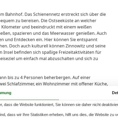
m Bahnhof. Das Schienennetz erstreckt sich über die
 bequem zu bereisen. Die Ostseeküste an welcher
re Kilometer und beeindruckt mit einem weißen
nießen, spazieren und das Meerwasser genießen. Auch
n und Entdecken ein. Hier können Sie entspannt
en. Doch auch kulturell können Zinnowitz und seine
Insel befinden sich spaßige Freizeitaktivitäten für
Reiseziel um einfach mal abzuschalten und sich zu
nn bis zu 4 Personen beherbergen. Auf einer
zwei Schlafzimmer, ein Wohnzimmer mit offener Küche,
mmung
Det
d integrierter Küche bietet einen perfekten Raum um
r, dass die Website funktioniert, Sie können sie daher nicht deaktivie
en. Die zwei Schlafzimmer sind jeweils mit einem
d, dass wir Ihre Statistiken erheben, hilft uns dies, die Website zu 
 geräumige Badezimmer ist mit einer Dusche und einem