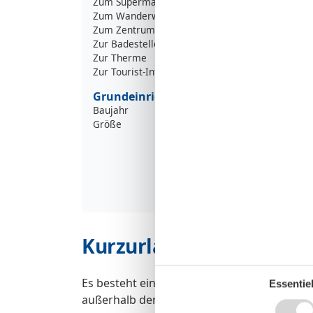
Zum Supermarkt
Zum Wanderweg
1
Zum Zentrum
5
Zur Badestelle/Gewässer
1
Zur Therme
1
Zur Tourist-Information
8
Grundeinrichtungen
Baujahr
Größe
Kurzurlaub
Es besteht eine begrenzte Möglichkeit das 
Essentiel
außerhalb der Hochsaison.