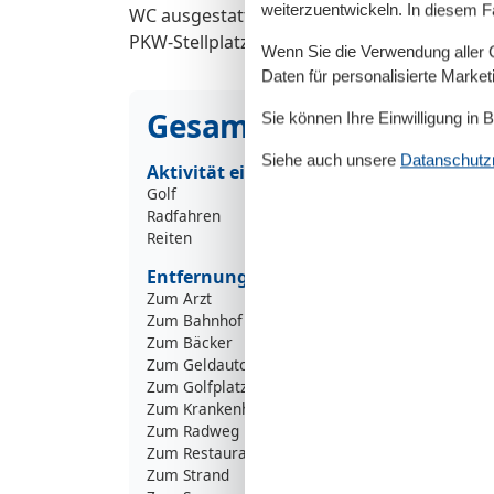
weiterzuentwickeln. In diesem F
WC ausgestattet. Auf der Terrasse können Si
PKW-Stellplatz wird Ihnen natürlich zur Ver
Wenn Sie die Verwendung aller Co
Daten für personalisierte Marke
Gesamte Ausstattung
Sie können Ihre Einwilligung in 
Siehe auch unsere
Datanschutzri
Aktivität einrichtungen
Golf
Radfahren
Reiten
Entfernungen
Zum Arzt
Zum Bahnhof
1
Zum Bäcker
Zum Geldautomaten/Bank
1
Zum Golfplatz
3
Zum Krankenhaus/Klinik
1
Zum Radweg
1
Zum Restaurant
Zum Strand