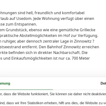
hnungen sind hell, freundlich und komfortabel
 Urlaub auf Usedom. Jede Wohnung verfügt über einen
asse zum Entspannen.
 dem Grundstück, ebenso wie eine gemütliche Grillecke
 praktische Abstellmöglichkeiten im Hof zur Verfügung.
ruhiger, aber dennoch zentraler Lage in Zinnowitz ?
tseestrand entfernt. Den Bahnhof Zinnowitz erreichen
rkte befinden sich in direkter Nachbarschaft. Die
és und Einkaufsmöglichkeiten ist nur ca. 700 Meter
uf ca. 40m² ausreichend Platz für 2 bis 3 Personen. Die
mmung
Det
ung, einer durchdachten Raumaufteilung und
r, dass die Website funktioniert, Sie können sie daher nicht deaktivie
d, dass wir Ihre Statistiken erheben, hilft uns dies, die Website zu 