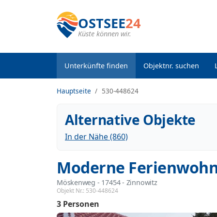
OSTSEE
24
Küste können wir.
Unterkünfte finden
Objektnr. suchen
Hauptseite
530-448624
Alternative Objekte
In der Nähe (860)
Moderne Ferienwohnu
Möskenweg
 - 17454
 - Zinnowitz
Objekt Nr.:
530-448624
3 Personen