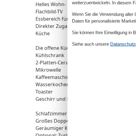
weiterzuentwickeln. In diesem F
Helles Wohn- und Esszimmer mit gemütlic
Flachbild-TV
Wenn Sie die Verwendung aller Co
Essbereich für gemeinsame Mahlzeiten
Daten für personalisierte Marke
Direkter Zugang zur möblierten Terrasse
Sie können Ihre Einwilligung in 
Küche
Siehe auch unsere
Datanschutzri
Die offene Küchenzeile ist komplett ausgest
Kühlschrank
2-Platten-Cerankochfeld
Mikrowelle
Kaffeemaschine
Wasserkocher
Toaster
Geschirr und Kochutensilien
Schlafzimmer:
Großes Doppelbett
Geräumiger Kleiderschrank
Optional: Zustellbett für eine dritte Person