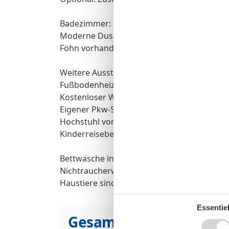
Badezimmer:
Moderne Dusche
Föhn vorhanden
Weitere Ausstattung:
Fußbodenheizung in der gesamten Wohnu
Kostenloser WLAN-Zugang
Eigener Pkw-Stellplatz
Hochstuhl vorhanden
Kinderreisebett bitte selbst mitbringen
Bettwäsche inklusive, Handtuchpaket vor O
Nichtraucherwohnung
Haustiere sind nicht gestattet
Essentiel
Gesamte Ausstattung