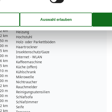
Serviceeinrichtungen
Bettwäsche
Doppelbett
Dusche
Dusche/WC
,2 km
Heizung
,2 km
Hochstuhl
50 m
Holz- oder Parkettböden
00 m
Haartrockner
,5 km
Insektenschutz/Gaze
00 m
Internet - WLAN
,6 km
Kaffeemaschine
,5 km
Küche (offen)
10 m
Kühlschrank
00 m
Mikrowelle
00 m
Nichtraucher
,2 km
Rauchmelder
20 m
Reinigungsutensilien
00 m
Schlafsofa
00 m
Schlafzimmer
,2 km
Seife
,2 km
Terrasse