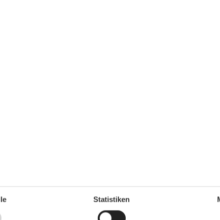
ng
rt buchbar
le
Statistiken