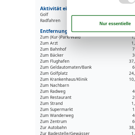
Aktivität einrichtungen
Golf
Radfahren
Entfernungen
Zum (Kur-)Park/Wald
1
Zum Arzt
1
Zum Bahnhof
7
Zum Bäcker
3
Zum Flughafen
37
Zum Geldautomaten/Bank
6
Zum Golfplatz
24
Zum Krankenhaus/Klinik
10
Zum Nachbarn
Zum Radweg
4
Zum Restaurant
2
Zum Strand
1
Zum Supermarkt
1
Zum Wanderweg
4
Zum Zentrum
6
Zur Autobahn
38
Zur Badestelle/Gewässer
1