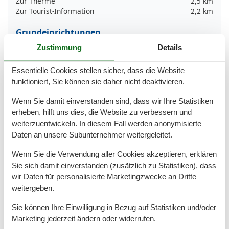
Zur Therme
2,5 km
Zur Tourist-Information
2,2 km
Grundeinrichtungen
Baujahr
1968
Zustimmung
Details
Größe
90 m²
Jahr renoviert
2022
Essentielle Cookies stellen sicher, dass die Website
funktioniert, Sie können sie daher nicht deaktivieren.
Kinder einrichtungen
Familienfreundlich
Wenn Sie damit einverstanden sind, dass wir Ihre Statistiken
erheben, hilft uns dies, die Website zu verbessern und
Serviceeinrichtungen
weiterzuentwickeln. In diesem Fall werden anonymisierte
Backofen
Daten an unsere Subunternehmer weitergeleitet.
Bad/WC
BADEWANNE
Wenn Sie die Verwendung aller Cookies akzeptieren, erklären
Bettwäsche
Sie sich damit einverstanden (zusätzlich zu Statistiken), dass
Doppelbett
wir Daten für personalisierte Marketingzwecke an Dritte
Ebenerdig
weitergeben.
Etagenbett
Französisches Bett
Sie können Ihre Einwilligung in Bezug auf Statistiken und/oder
Gefriermöglichkeit
Marketing jederzeit ändern oder widerrufen.
Handtücher