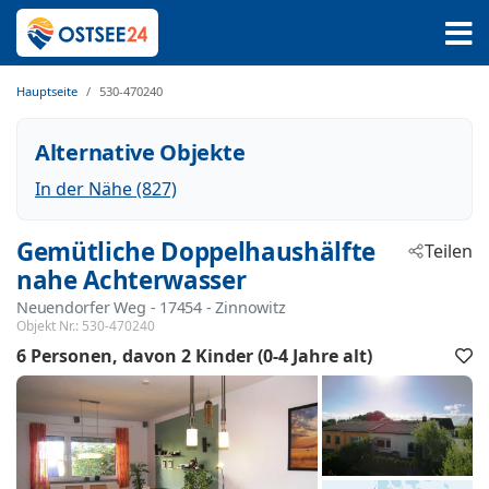
Hauptseite
530-470240
Alternative Objekte
In der Nähe (827)
Gemütliche Doppelhaushälfte
Teilen
nahe Achterwasser
Neuendorfer Weg
 - 17454
 - Zinnowitz
Objekt Nr.:
530-470240
6 Personen
davon 2 Kinder (0-4 Jahre alt)
F
h