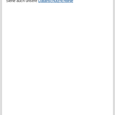
Siehe auch unsere
Datanschutzrichtlinie
Zum Wanderweg
500 m
Zum Zentrum
700 m
Zur Autobahn
50 km
Zur Badestelle/Gewässer
1 km
Zur Tourist-Information
1,7 km
Grundeinrichtungen
Größe
65 m²
Kinder einrichtungen
Familienfreundlich
Serviceeinrichtungen
Allergikerger. (tierfrei)
Backofen
Bad/WC
Balkon
Doppelbett
Dusche
Gefriermöglichkeit
Heizung
Hochstuhl