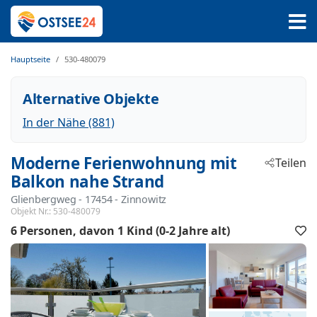
Hauptseite
530-480079
Alternative Objekte
In der Nähe (881)
Moderne Ferienwohnung mit
Teilen
Balkon nahe Strand
Glienbergweg
 - 17454
 - Zinnowitz
Objekt Nr.:
530-480079
6 Personen
davon 1 Kind (0-2 Jahre alt)
F
h