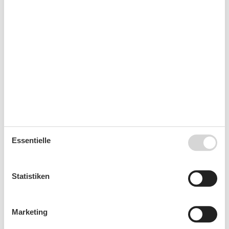
Nichtraucherhaus
Radfreundlich
Wanderfreundlich
Kurzurlaub
Sie haben das ganze Jahr die Möglichkeit einen
Kurzurlaub zu machen.
Kalender
Essentielle
Ankunft
Statistiken
August 2026
Marketing
Mo
Di
Mi
Do
Fr
Sa
So