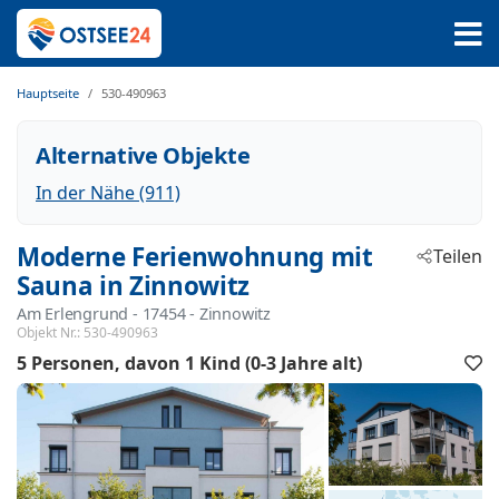
Hauptseite
530-490963
Alternative Objekte
In der Nähe (911)
Moderne Ferienwohnung mit
Teilen
Sauna in Zinnowitz
Am Erlengrund
 - 17454
 - Zinnowitz
Objekt Nr.:
530-490963
5 Personen
davon 1 Kind (0-3 Jahre alt)
F
h