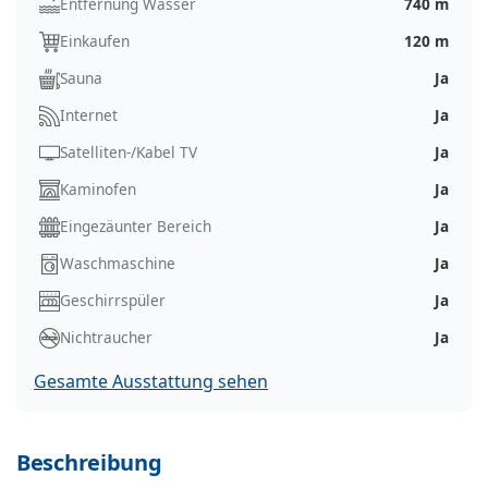
Entfernung Wasser
740 m
Einkaufen
120 m
Sauna
Ja
Internet
Ja
Satelliten-/Kabel TV
Ja
Kaminofen
Ja
Eingezäunter Bereich
Ja
Waschmaschine
Ja
Geschirrspüler
Ja
Nichtraucher
Ja
Gesamte Ausstattung sehen
Beschreibung