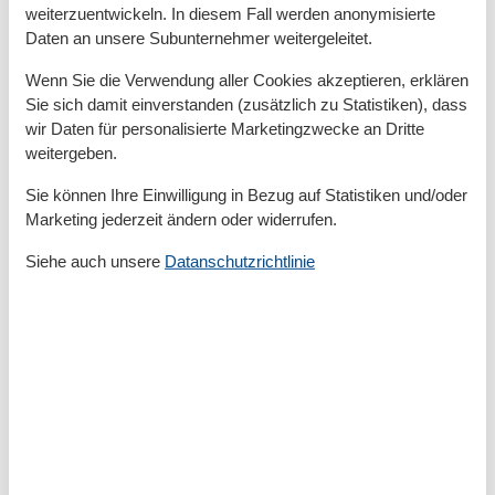
weiterzuentwickeln. In diesem Fall werden anonymisierte
Gesamte Ausstattung
Daten an unsere Subunternehmer weitergeleitet.
Aktivität einrichtungen
Wenn Sie die Verwendung aller Cookies akzeptieren, erklären
Fahrradverleih
Sie sich damit einverstanden (zusätzlich zu Statistiken), dass
Golf
wir Daten für personalisierte Marketingzwecke an Dritte
Klettern
weitergeben.
Radfahren
Reiten
Sie können Ihre Einwilligung in Bezug auf Statistiken und/oder
Marketing jederzeit ändern oder widerrufen.
Entfernungen
Siehe auch unsere
Datanschutzrichtlinie
Höhe über dem Meeresspiegel
10 m
Zum (Kur-)Park/Wald
360 m
Zum Arzt
300 m
Zum Bahnhof
380 m
Zum Bäcker
120 m
Zum Flughafen
34 km
Zum Freizeitpark
900 m
Zum Geldautomaten/Bank
570 m
Zum Golfplatz
30 km
Zum Krankenhaus/Klinik
10 km
Zum Nachbarn
50 m