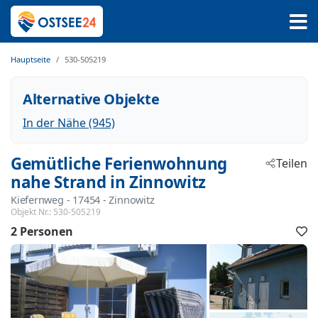
Hauptseite
530-505219
Alternative Objekte
In der Nähe (945)
Gemütliche Ferienwohnung
Teilen
nahe Strand in Zinnowitz
Kiefernweg
 - 17454
 - Zinnowitz
Objekt Nr.:
530-505219
2 Personen
F
h