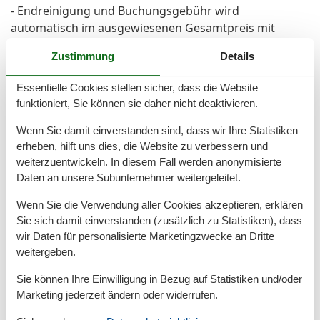
- Endreinigung und Buchungsgebühr wird
automatisch im ausgewiesenen Gesamtpreis mit
einberechnet
Zustimmung
Details
Vor Ort
Essentielle Cookies stellen sicher, dass die Website
Kaution 50,- Euro, ortsübliche Kurtaxe, auf Wunsch
funktioniert, Sie können sie daher nicht deaktivieren.
kann Bettwäsche vor Ort für 15,-Euro und Handtücher
für 12,-Euro pro Person ausgeliehen werden
Wenn Sie damit einverstanden sind, dass wir Ihre Statistiken
erheben, hilft uns dies, die Website zu verbessern und
weiterzuentwickeln. In diesem Fall werden anonymisierte
Daten an unsere Subunternehmer weitergeleitet.
Gesamte Ausstattung
Wenn Sie die Verwendung aller Cookies akzeptieren, erklären
Aktivität einrichtungen
Sie sich damit einverstanden (zusätzlich zu Statistiken), dass
Radfahren
wir Daten für personalisierte Marketingzwecke an Dritte
weitergeben.
Entfernungen
Sie können Ihre Einwilligung in Bezug auf Statistiken und/oder
Zum Strand
600 m
Marketing jederzeit ändern oder widerrufen.
Zur Badestelle/Gewässer
500 m