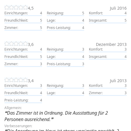
4,5
Juli 2016
Einrichtungen:
4
Reinigung:
5
Komfort:
4
Freundlichkeit:
5
Lage:
4
Insgesamt:
5
Zimmer:
5
Preis-Leistung:
4
3,6
Dezember 2013
Einrichtungen:
4
Reinigung:
3
Komfort:
3
Freundlichkeit:
5
Lage:
4
Insgesamt:
4
Zimmer:
3
Preis-Leistung:
3
3,4
Juli 2013
Einrichtungen:
3
Reinigung:
3
Komfort:
3
Freundlichkeit:
4
Lage:
4
Zimmer:
3
Preis-Leistung:
4
Allgemein:
Das Zimmer ist in Ordnung. Die Ausstattung für 2
Personen ausreichend.
Verbesserungen:
Die Anordnung im Haus ist etwas ungünstig gewählt. 2